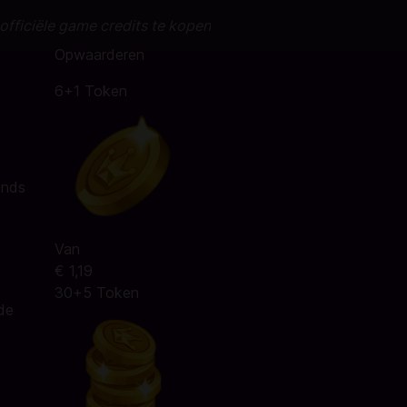
officiële game credits te kopen
Opwaarderen
6+1 Token
onds
Van
€ 1,19
30+5 Token
 de