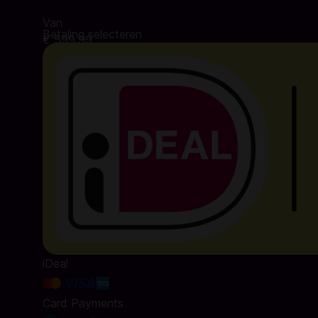
Van
Betaling selecteren
€ 599,99
iDeal
Card Payments