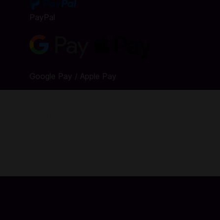
PayPal
Google Pay / Apple Pay
speltegoeden te kopen. Miljoenen gamers en app-gebruikers i
odashop is een officiële partner van honderden game-uitgeve
Mijn lot ligt in mijn handen. Ik zal een Nieuwe ERA smeden!