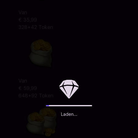
Van
€ 35,99
328+42 Token
Van
€ 59,99
648+92 Token
Laden...