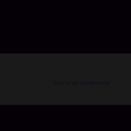
Banishers: Faiths Entwined opwaarderen bij Codashop
Codashop is de veilige en gemakkelijke manier om officiële 
inloggen is niet vereist en we verkopen uw gegevens niet. C
dat uw account veilig is.
Start nu uw opwaardering!
Over Banishers: Faiths Entwined:
Kunnen we de wereld en anderen ons laten manipuleren? Nee! 