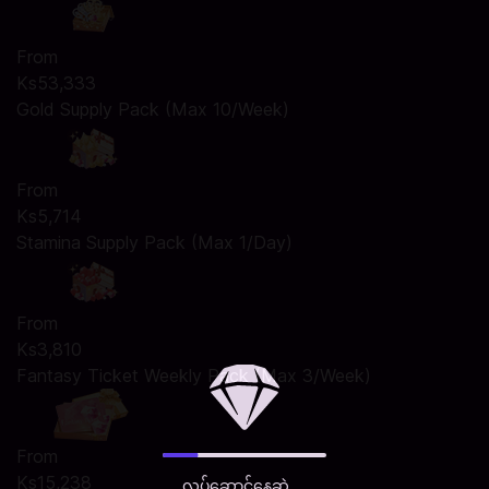
From
Ks53,333
Gold Supply Pack (Max 10/Week)
From
Ks5,714
Stamina Supply Pack (Max 1/Day)
From
Ks3,810
Fantasy Ticket Weekly Pack (Max 3/Week)
From
Ks15,238
လုပ်ဆောင်နေဆဲ ...