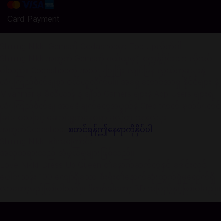
Card Payment
Shining Nikki Gemsကို Codashopမှာ Top Upလိုက်ပါ
Shining Nikkiအတွက် Gemsကို ဝယ်ယူဖုိ့ စက္ကန့်ပိုင်းသာ လိုအပ်
ပါသည်။ Codashopကို အသံုးပြုပြီး လျင်မြန် လွယ်ကူဆံုးနဲ့
ယံုကြည်စိတ်ချစွာ ဝယ်ယူလိုက်ပါ။ အရှေ့တောင်အာရှ နိုင်ငံများ နဲ့
Myanmar မှ မီလီယာန် နဲ့ ချီတဲ့ Gamers များနဲ့ App Users များရဲ့
ယံုကြည်စိတ်ချ အာမခံချက်တွေအပွည့်နဲ့ Creditကတ် မှတ်ပံုတင်
ခြင်း စသဖြင့် ဆောင်ရွက်နေစရာ မလိုတဲ့ အားလံုး
အတွက်Codashop.
စတင်ရန်ဤနေရာကိုနှိပ်ပါ
Shining Nikki ၏အကြောင်း
အလှတရားသည် အံ့ဖွယ်မှုများဖြစ်သည်။
Love Nikki-Dress Up Queen ၏နောက်ဆက်တွဲနှင့် ဒေါင်းလုဒ်
ပေါင်းသန်း 100 ကျော်ရှိသော စီးရီး၏နောက်ဆုံးထွက်ရှိမှုရောက်ရှိ
လာတော့မည်ဖြစ်ပါသည်။ ဒီတစ်ခါတော့ 3D အပြည့်နှင့်ဖြစ်ပါမည်။