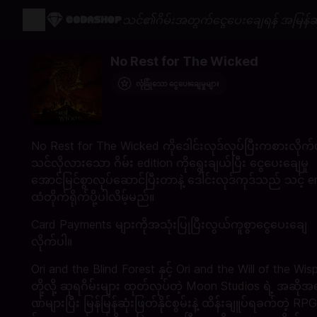
သင်၏ဂိမ်းအတွက်ငွေပေးချေရန် အမြန်ဆု
No Rest for The Wicked
လုံခြုံသော ငွေပေးချေမှုများ
No Rest for The Wicked ကိုဒေါင်းလုဒ်လုပ်ပြီးကစားလိုက်
သင်လိုလားသော ဂိမ်း edition ကိုရွေးချယ်ပြီး ငွေပေးချေမှု
အောင်မြင်စွာလုပ်ဆောင်ပြီးတာနဲ့ ဒေါင်းလုဒ်ကုဒ်သည် သင့် e
ထံတိုက်ရိုက်ပို့ပါလိမ့်မည်။
Card Payments များကိုအသုံးပြုပြီးလွယ်ကူစွာငွေပေးချေ
လိုက်ပါ။
Ori and the Blind Forest နှင့် Ori and the Will of the Wis
တို့လို့ ဆုရဂိမ်းများ ထုတ်လုပ်တဲ့ Moon Studios ရဲ့ အဆို
ဏ်များပြီး မြန်မြန်ဆုံးဖြတ်နိုင်စွမ်းနဲ့ ထိန်းချူပ်ရခက်တဲ့ RPG