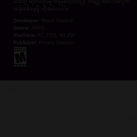
မ်းတွေ ထုတ်လုပ်ဖို့ အမြဲလေ့လာပြီး အမျိူးအစားအလိုက်
ဆန်းစစ်နေဖို့ လိုအပ်တယ်။
Developer
: Moon Studios
Genre
: ARPG
Platform
: PC, PS5, XB X|S
Publisher
: Private Division
Codashop တွင် No Rest for The Wicked ကိုဝယ်ယူလိုက်ပါ
Ori and the Blind Forest နှင့် Ori and the Will of the Wisps တို့
ထုတ်လုပ်ဖို့ အမြဲလေ့လာပြီး အမျိူးအစားအလိုက် ဆန်းစစ်နေဖို့ လ
841 ခုနှစ် - ဒီနှစ်မှာ King Harol နတ်ရွာစံတယ်။ ဘုရင်ကြီး န
တိုင်းပြည်လုံးကို ပြန့်နှံ့လာခဲ့တယ်။