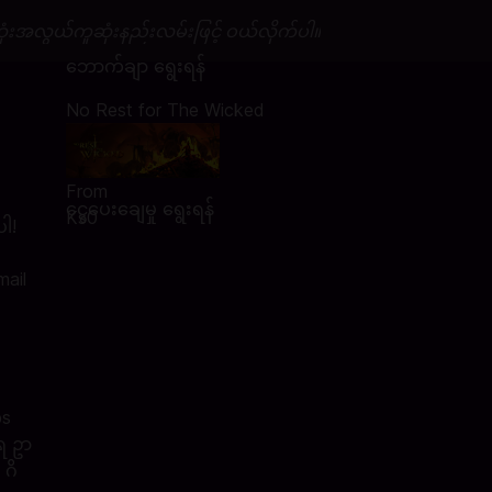
ံးအလွယ်ကူဆုံးနည်းလမ်းဖြင့် ဝယ်လိုက်ပါ။
ဘောက်ချာ ရွေးရန်
No Rest for The Wicked
From
ငွေပေးချေမှု ရွေးရန်
Ks0
ပါ!
mail
ps
အရ ဥာ
 ဂိ