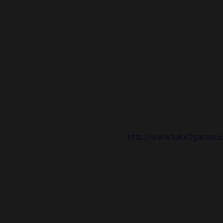
်မလွယ်တဲ့ ပလိပ်ရောဂါဆိုးကြီး ပြန်ပေါ်ထွက်လာတယ်။ ပလိပ်ရောဂါဆိုး
ှန်းချက်ကြီးတဲ့ Madrigal Seline ဆိုသူဟာ ရောဂါဆိုးကြီးအကြော
ပြည်နယ်အစိုးရတို့ အုပ်ချူပ်မှုနယ်မြေလုနေတဲ့ ရေနောက်ဘက်ပိုင်းမ
ပ်ထားတဲ့ သန့်ရှင်းစင်ကြယ်သော စစ်သည်တော်များအဖွဲ့၏ အဖွဲ့ဝင်ဖြ
အတိဒုက္ခနဲ့ ဒီနင်းပြားမြေရဲ့ ကျယ်ပြန့်တဲ့ နိုင်ငံရေးတိုက်ပွဲကြောင့်
စားတာနဲ့အမျှ ရှုပ်ထွေးမှုတွေဟာ သင့်ကိုလမ်းကြောင်းမျိူးစုံကို ဆွဲခေါ်သ
o Rest for the Wicked is a trademark of Moon Studios GmbH.
marks and trademarks are the property of their respective own
d party end user license agreement:
http://www.take2games.c