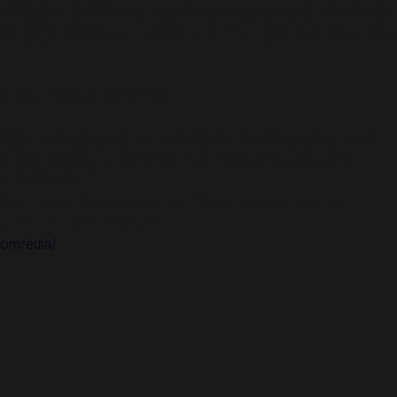
ကြီးက မြင်မြင်သမျှ သူနဲ့ထိတွေ့တဲ့သူ မှန်သမျှကို တိုက်ခိုက်ပြီး
င်းပြပြီး ဘုရားရှေ့မှာ သူ့ကိုယ်သူ သက်သေပြဖို့ အခွင့်အရေးအနေ
ှာ သွားရောက်ဆုံစည်းမိကြတယ်။
စ်ပြီး ဘယ်နည်းနဲ့မဆို မကောင်းဆိုးဝါး ကိုအနိုင်ယူမည်ဟု ကတိ
 ပိုပြီးစိန်ခေါ်မှု ရင်ဆိုင်ရလိမ့်မယ်။ ဒီဆိုးသွမ်းသောပြည်ကို
ွားပါလိမ့်မယ်။
 Private Division and the Private Division logo are
ers. All rights reserved.
om/eula/