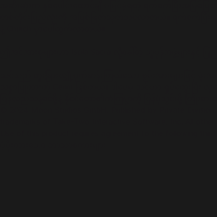
အဆိုးဆုံးက နှစ်ပေါင်းထောင်ချီ မမြင်ခဲ့ရတဲ့ ရက်စက်ပြီးအမြစ်ပြတ
တစ်တိုင်းပြည်လုံးကို အမြစ်ဖြတ်သုတ်သင်လာတယ်။ ရက်စက်ပြီးရည်မ
နဲ့ Church မှာပေါ်ထွက်လာတယ်။
ဤအင်အားစုများဟာ Isola Sacra လို့ခေါ်တဲ့ သူပုန်အဖွဲ့များနှင့် 
သင်သည် ထူးခြားလျှို့ဝှက်ဆန်းကြယ်သော စွမ်းအားများဖြင့် ဖုံးအု
သစ္စာပြုထားတဲ့ Cerim ဖြစ်တယ်။ ဒါပေမဲ့ သင်ဟာ ရှုပ်ထွေးပြီး လူတွေရဲ့ 
ပြန်လည်သန့်စင်ဖို့နဲ့ နိုင်ငံတော်၏ကံကြမ္မာကို ပြန်ပုံသွင်းဖို့ ကြိုး
© 2024 Moon Studios GmbH. Published by Private Division. N
trademarks of Take-Two Interactive Software, Inc. All other 
Use of this product requires agreement to the following thir
ပံ့ပိုးထားသော ဘာသာစကားများ