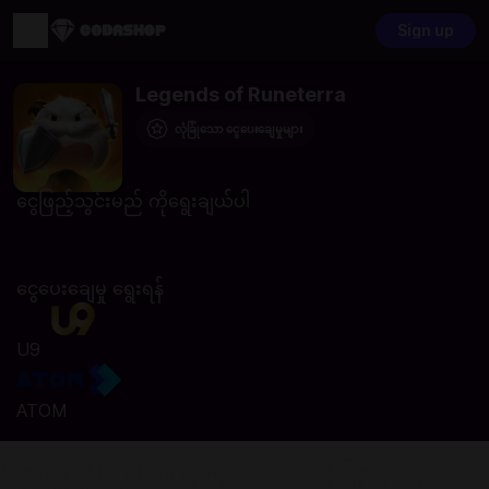
Sign up
Legends of Runeterra
လုံခြုံသော ငွေပေးချေမှုများ
ငွေဖြည့်သွင်းမည် ကိုရွေးချယ်ပါ
ဝမ်းနည်းပါသည် သင့်ရွေးချယ်မှုနှင့် ကိုက်ညီသော ပစ္စည်းမရှိ
ပါ။
ငွေပေးချေမှု ရွေးရန်
U9
ATOM
Legends of Runeterra ကိုခရက်ဒစ်ကဒ်အသုံးပြုစရာမလိုပဲ