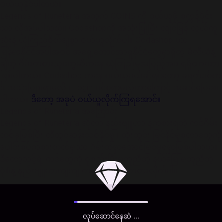
ဝယ်ယူနိုင်ပါတယ်။
Legends of Runeterra အတွက် COINS ကို ဝယ်ယူဖို့ စက္ကန့်ပိုင်း
သာ လိုအပ်ပါသည်။ Codashopကို အသုံးပြုပြီး လျင်မြန် လွယ်ကူ
ဆုံးနဲ့ ယုံကြည်စိတ်ချစွာ ဝယ်ယူလိုက်ပါ။ Codashop ဟာ
မြန်မာနိုင်ငံအပါအဝင် အရှေ့တောင်အာရှနိုင်ငံတွေမှာရှိတဲ့ မီလီယံနဲ့
ချီတဲ့ ဂိမ်းကစားသူတွေဆီကနေ ယုံကြည်မှုအပြည့်အ၀ ရရှိထားတာ
ဖြစ်ပါတယ်။ Codashop ကနေ ဝယ်ယူမယ်ဆိုရင်တော့ ခရက်ဒစ်က
ဒ် အသုံးပြုစရာမလို ၊ Login ဝင်စရာမလိုတာကြောင့် အဆင်ပြေစေ
ပါတယ်။
ဒီတော့ အခုပဲ ဝယ်ယူလိုက်ကြရအောင်။
Legends of Runeterra အကြောင်း
Legends of Runeterra ဆိုတာ နည်းဗျူဟာ နဲ့ကစားရတဲ့ ကဒ်ဂိမ်း
တစ်ခုဖြစ်ပြီး တီထွင်ဆန်းသစ်နိုင်မှု ၊ ထိုးထွင်း မြင်နိုင်မှုစတာတွေကို
ပေါင်းစပ်ကစားတတ်မှသာ ဂိမ်းထဲမှာအောင်မြင်မှုရမှာဖြစ်ပါတယ်။
ဒီတော့သင့်ရဲ့ ကဒ်တွေကို စုစည်းပြီးမတူညီတဲ့ နယ်မြေ မတူညီတဲ့
ပုံစံနဲ့ နည်းဗျူဟာကျကျ ကစားနည်းကိုကစားလိုက်ပါ။
လုပ်ဆောင်နေဆဲ ...