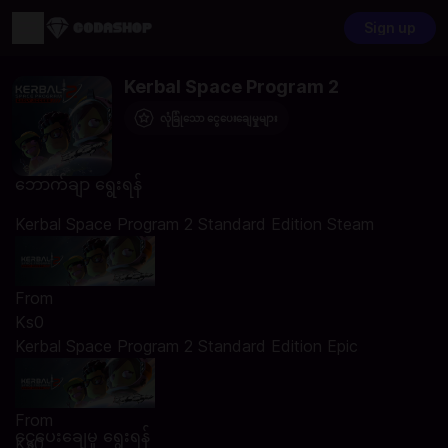
Sign up
Kerbal Space Program 2
လုံခြုံသော ငွေပေးချေမှုများ
ဘောက်ချာ ရွေးရန်
Kerbal Space Program 2 Standard Edition Steam
From
Ks0
Kerbal Space Program 2 Standard Edition Epic
From
ငွေပေးချေမှု ရွေးရန်
Ks0