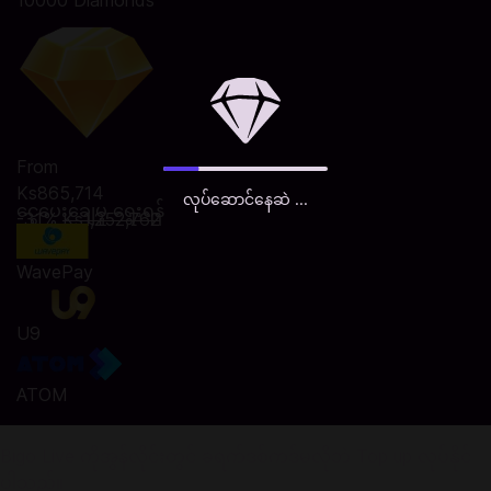
10000 Diamonds
From
Ks865,714
လုပ်ဆောင်နေဆဲ ...
ငွေပေးချေမှု ရွေးရန်
-31%
Ks1,252,762
WavePay
U9
ATOM
Bigo Live ကိုအွန်လိုင်းတွင် ခရက်ဒစ်ကဒ်မလိုဘဲ Top up လုပ်နိုင်
ပါသည်။