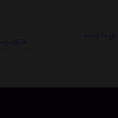
သင်သည် Bigo Live Diamonds ကိုဝယ်ယူရန်အတွက် တစ်ချက်နဲ့
တင်နီးပါးဖြစ်နေပြီ။ Codashop ကိုအသုံးပြုပြီး Top up လုပ်ခြင်း
မှာ လွယ်ကူပြီး၊ လုံခြုံမှုရှိပြီး၊ အဆင်ပြေသည်။ မြန်မာအပါအဝင်
အရှေ့တောင်အာရှရှိ ဂိမ်းကစားသူနှင့်အက်ပ်အသုံးပြုသူ မီလီယံ
များက ယုံကြည်အသုံးပြုနေကြသည်။ ခရက်ဒစ်ကဒ်၊ မှတ်ပုံတင်
ခြင်း သို့မဟုတ် login လုပ်ရန် လုံးဝမလိုအပ်ပါ။
စတင်လိုပါက ဤ
နေရာကိုနှိပ်ပါ။
Bigo Live အကြောင်း:
Bigo Live သည် ဗီဒီယိုစီးရီးမျှဝေရန် ဆိုရှယ်နက်ဝက်ဖြစ်သည်။
Bigo Live သည် သင်၏အထူးအမှတ်တရများကိုတိုက်ရိုက်ထုတ်
လွှင့်ရန်၊ မိတ်ဆွေများနှင့်တိုက်ရိုက်စကားပြောရန်၊ ဗီဒီယိုခေါ်ဆိုမှု
လုပ်ရန်နှင့် လူကြိုက်များသောဗီဒီယိုများကိုကြည့်ရှုရန် ခွင့်ပြုသည်။