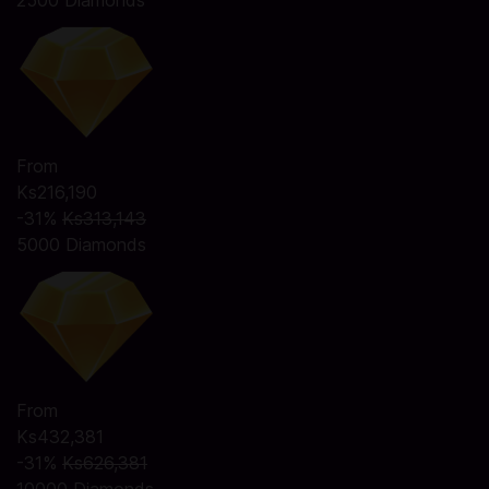
2500 Diamonds
From
Ks216,190
-31%
Ks313,143
5000 Diamonds
From
Ks432,381
-31%
Ks626,381