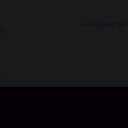
အရှေ့တောင်အာရှ နိုင်ငံများ နဲ့ Myanmar မှ မီလီယာန် နဲ့ ချီတဲ့
Gamers များနဲ့ App Users များရဲ့ ယံုကြည်စိတ်ချ အာမခံချက်
တွေအပွည့်နဲ့ Creditကတ် မှတ်ပံုတင်ခြင်း စသဖြင့် ဆောင်ရွက်နေ
စရာ မလိုတဲ့ အားလံုးအတွက်Codashop.
စတင်ရန်ဤနေရာကိုနှိပ်
ပါ
Among Heroes: Fantasy Samkok အကြောင်း-
စိတ်ကူးယဉ်ဆိုတာထက် ပိုတဲ့ သင့်ရဲ့မင်းဆက်! ခေတ်အဆက်ဆက်
ရဲ့ ရိုမန်တစ်ဆန်တဲ့ပြယုဂ် ဖြစ်လိုက်ပါ။ စိတ်ကူယဉ်ဆန်တဲ့ Samkok
ကိုပြန်လည် ရှင်သန်စေပါ။ တိုင်းပြည် ၃ ခုရဲ့ အပိုင်း အသစ်ကိုရေးဖို့
က ကိုယ်တိုင်ရေး အပေါ်မှာမူတည်နေပါတယ်။ အသစ်စက်စက်
Among Heroes: Fantasy Samkok RPG ဂိမ်းဟာ အရှေ့တောင်
အာရှ မှာ ခမ်းနားစွာ ပွဲဦးထွက်လာခဲ့ပါပြီ။