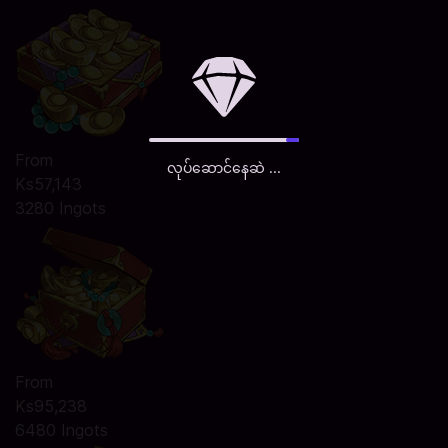
From
လုပ်ဆောင်နေဆဲ ...
Ks57,143
3280 Ingots
From
Ks95,238
6480 Ingots