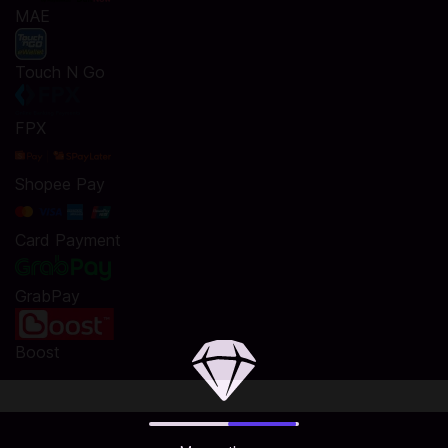
MAE
Touch N Go
FPX
Shopee Pay
Card Payment
GrabPay
Boost