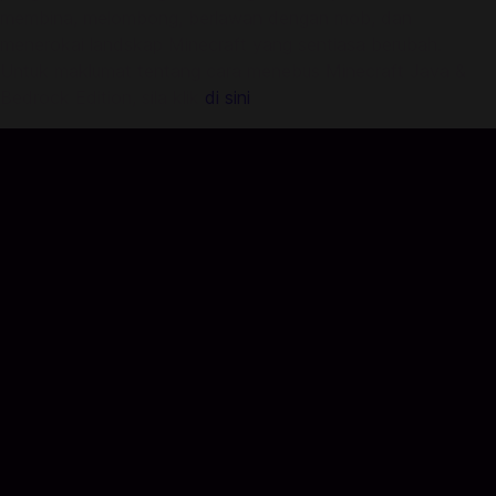
membina, melombong, berlawan dengan mob, dan
menerokai landskap Minecraft yang sentiasa berubah.
Untuk maklumat tentang cara menebus Minecraft Java &
Bedrock Edition, sila klik
di sini