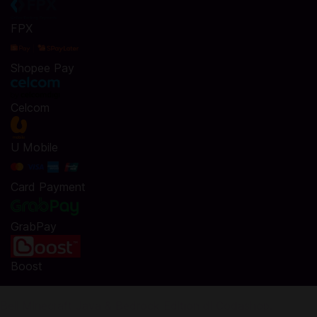
FPX
Shopee Pay
Celcom
U Mobile
Card Payment
GrabPay
Boost
Beli Minecraft Java & Bedrock Edition di Codashop.