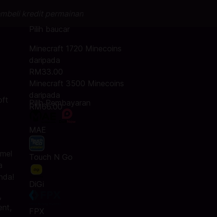
mbeli kredit permainan
Pilih baucar
Minecraft 1720 Minecoins
daripada
RM33.00
Minecraft 3500 Minecoins
daripada
oft
Pilih Pembayaran
RM66.00
MAE
-mel
Touch N Go
a
nda!
DiGi
,
ent,
FPX