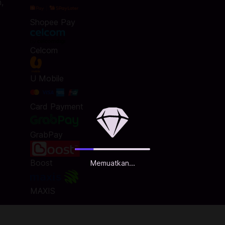
,
Shopee Pay
Celcom
U Mobile
Card Payment
GrabPay
Boost
Memuatkan...
MAXIS