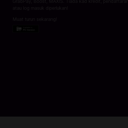
GrabPay, Boost, MAXIS. Tiada kad kredit, pendaftaran
atau log masuk diperlukan!
Muat turun sekarang!
Beli Minecoins di Codashop.