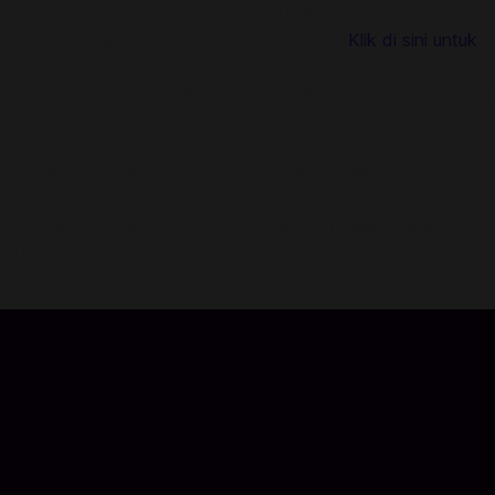
Codashop, tambah nilai menjadi mudah, selamat dan
it, pendaftaran atau log masuk diperlukan!
Klik di sini untuk
mat e-mel anda. Selesaikan pembayaran dan Minecoins anda
place dalam permainan! Anda boleh menggunakan Minecoins
kandungan baharu setiap minggu, termasuk pek skin, pek
anda boleh mengakses Minecoins dan pembelian melalui
ft!