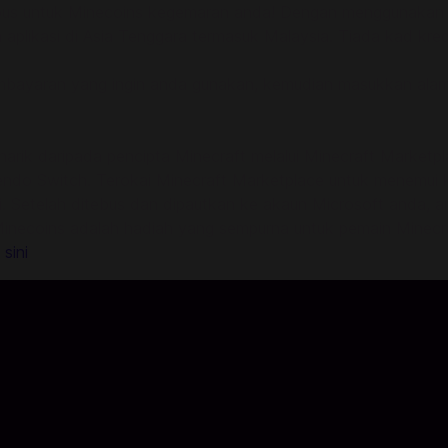
bus untuk Minecoins kegemaran anda! Dengan menggunakan 
 aplikasi di Asia Tenggara termasuk Malaysia. Tiada kad kred
embayaran yang ingin anda gunakan, kemudian masukkan ala
rik daripada pencipta Minecraft melalui Minecraft Market
endo Switch. Terokai Minecraft Marketplace untuk menemui 
. Setelah ditebus dan dipautkan ke akaun Microsoft anda, 
inecoins adalah hadiah yang sempurna untuk pemain Minecra
 sini