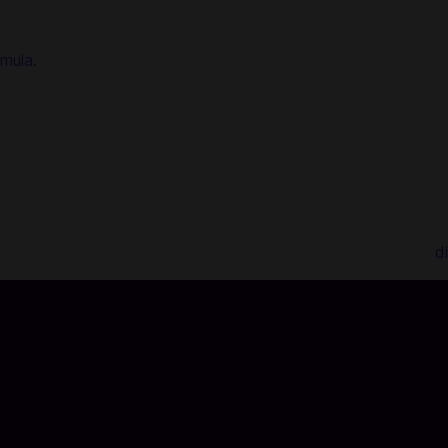
Anda hanya beberapa saat sahaja daripada membeli kod te
senang. Kami dipercayai oleh berjuta-juta pemain & pengguna
mula.
Untuk melengkapkan pembelian anda, hanya pilih saluran p
akan dihantar secara automatik ke e-mel anda.
Mengenai Minecoins:
Gunakan Minecoins untuk membeli kandungan baru yang mena
pada peranti Android, iOS, Windows 10, Xbox One, dan Nint
mash-up, mini-game, dan peta pengembaraan untuk diterokai
semua peranti yang disokong yang menjalankan Minecraft. M
Untuk maklumat tentang cara menebus Minecoins, sila klik
di