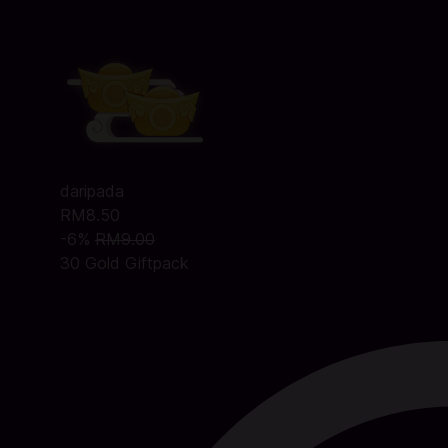
daripada
RM8.50
-6%
RM9.00
30 Gold Giftpack