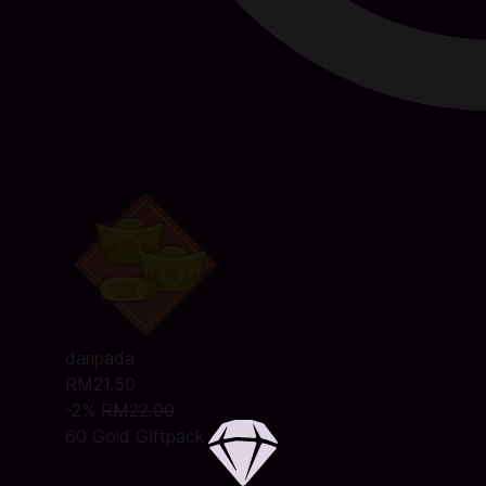
daripada
RM21.50
-2%
RM22.00
60 Gold Giftpack