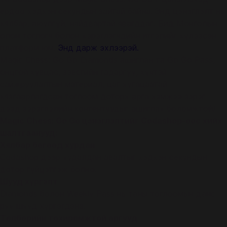
ердөө хэдхэн секундын зайтай байна. Энд цэнэглэлт нь
хялбар, аюулгүй, найдвартай явагддаг. Бид Монголын
олон тоглогч болон хэрэглэгчдийн итгэлийг хүлээсэн
платформ юм.
Энд дарж эхлээрэй.
Magic Chess: Go Go Diamonds ашиглан та Go Go Pass,
онцгой хувцас, зэвсгийн гадаргуу, хүчтэй
сайжруулалтын материал, цаг хугацаатай
хязгаарлагдсан тоглоом доторх арга хэмжээ зэрэг
дээд зэрэглэлийн контентуудыг ашиглах боломжтой!
Magic Chess: Go Go цэнэглэлтийг Codashop-оос хийх
шалтгаанууд:
Хялбар бөгөөд хурдан
Codashop дээр худалдан авалтыг хэдхэн секундын
дотор гүйцэтгэж болно.
Шууд хүргэлт
Diamonds болон Weekly Pass нь таны тоглоомын данс
руу шууд хүргэгдэнэ.
Төлбөрийн тохиромжтой аргууд