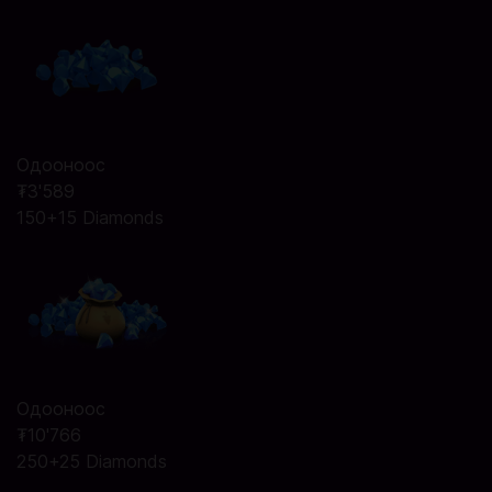
Одооноос
₮3'589
150+15 Diamonds
Одооноос
₮10'766
250+25 Diamonds