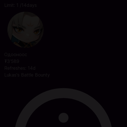
Limit: 1 /14days
Одооноос
₮3'589
Refreshes: 14d
Lukas's Battle Bounty