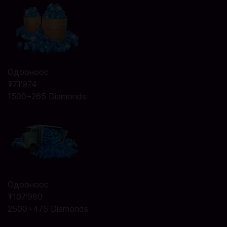
Одооноос
₮71'974
1500+265 Diamonds
Одооноос
₮107'980
2500+475 Diamonds