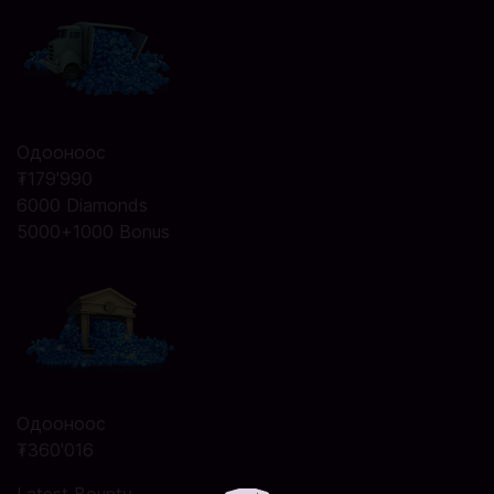
Одооноос
₮179'990
6000 Diamonds
5000+1000 Bonus
Одооноос
₮360'016