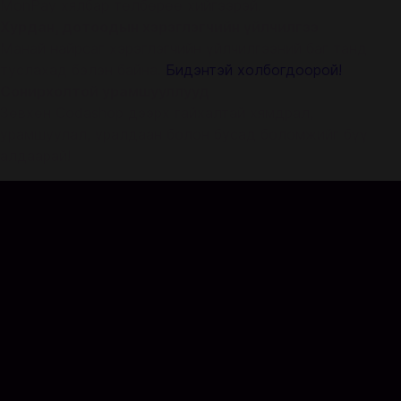
MonPay хялбар төлбөрөө хийгээрэй.
Хурдан, дотоодын хэрэглэгчийн үйлчилгээ
Манай найрсаг хэрэглэгчийн үйлчилгээний баг танд
туслахад бэлэн байна.
Бидэнтэй холбогдоорой!
Сонирхолтой урамшууллууд
Зөвхөн Codashop дээрх гайхалтай хямдрал,
урамшуулал, уралдаан болон бусад боломжийг бүү
алдаарай!