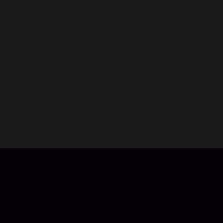
ປອດໄພ ແລະ ມັ່ນໃຈໄດ້
ທ່ານຈະໄດ້ຮັບບັດຂອງຂວັນ Yalla Live ຫລື ບັດສະມາຊິກຂອງທ່ານ
ທັນທີຫຼັງຈາກການຊື້.
ບໍລິການລູກຄ້າລະດັບໂລກ
ທີມງານສະໜັບສະໜູນຂອງພວກເຮົາພ້ອມໃຫ້ບໍລິການຕັ້ງແຕ່ 10:00 ຫາ
18:00 ທຸກມື້. ສົ່ງແບບຟອມຂໍຄວາມຊ່ວຍເຫຼືອ ແລະ ພວກເຮົາຈະຕິດຕໍ່
ກັບທ່ານ!
ໂປຣໂມຊັນທີ່ຕື່ນເຕັ້ນ
ຢ່າພາດຂໍ້ສະເນີສຸດພິເສດ, ຂອງລາງວັນ, ແລະ ໂປຣໂມຊັນທີ່ນ່າຕື່ນເຕັ້ນ
ອື່ນໆ ມີພຽງແຕ່ໃນ Codashop!