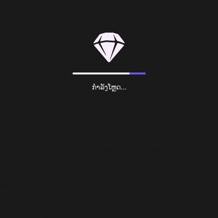
ຈາກທົ່ວໂລກ.
ການຫາເພື່ອນໃໝ່ບໍ່ເຄີຍງ່າຍຂະນາດນີ້ - ເລືອກຫ້ອງແຊດສຽງແບບກຸ່ມ
ຈາກຫ້ອງຖ່າຍທອດສົດນັບພັນທີ່ມີທຸກມື້, ຄັດເລືອກຕາມປະເທດ ຫລື
ຫົວຂໍ້. ປັດຈຸບັນມີຫຼາຍກ່ວາ 50 ປະເທດທີ່ໄດ້ຮອບຄອບແລ້ວ ແລະ ມີ
ຫົວຂໍ້ໃຫ້ເລືອກຫຼາກຫຼາຍ.
ກຳລັງໂຫຼດ...
ສົນທະນາກັບເພື່ອນໂດຍບໍ່ຈຳກັດເລື່ອງໄລຍະທາງ - ແຊດສຽງແບບກຸ່ມ
ກັບເພື່ອນບໍ່ວ່າເຂົາຈະຢູ່ໃສ, ເປີດເພງທີ່ທ່ານມັກຢູ່ໃນຫ້ອງ, ຮ້ອງຄາຣາໂອ
ເກະດ້ວຍກັນ, ແລະ ຫລິ້ນເກມຫຼາກຫຼາຍໂດຍຕົງໃນຫ້ອງແຊດກຸ່ມ. ໄປ
ສົນກັນເລີຍ!
ເປັນຫຍັງຕ້ອງເລືອກ Codashop ສຳລັບການຊື້ Yalla Live Gift
Cards?
ສະດວກ ແລະ ງ່າຍດາຍ
ການຊື້ທີ່ Codashop ໃຊ້ເວລາພຽງບໍ່ກີ່ວິນາທີ.