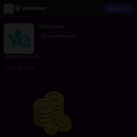
ລົງທະບຽນ
Yalla Live
ຊຳລະເງີນຢ່າງປອດໄພ
ເລືອກການເຕີມເງິນ
USD 25 (INT)