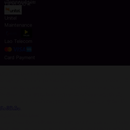
ເລືອກການຊໍາລະ
1.436.500 ₭
Unitel
Maintenance
Lao Telecom
Card Payment
ເຕີມ Yalla Live Golds ໃນ Codashop
ທ່ານສາມາດຊື້ Golds ໃນ Yalla Live ງ່າຍໆ. ໂດຍໃຊ້ Codashop, ຊື້
ງ່າຍ, ປອດໄພ ແລະສະດວກ. ພວກເຮົາແມ່ນໄດ້ຮັບການຍອມຮັບຈາກ
ນັກຫຼີ້ນເກມ ແລະ ຜູ້ໃຊ້ແອັພຕ່າງໆໃນອາຊີຕາເວັນອອກສຽງໃຕ້ ເຊິ່ງ
ລວມເຖິງ Laos. ບໍ່ຈຳເປັນຕ້ອງໃຊ້ບັດເຄຣດິດ, ລົງທະບຽນ, ຫຼື ລ໊ອກອິນ!
ກົດທີ່ນີ້ເລີຍ.
ກ່ຽວກັບ Yalla Live:
Yalla ເປັນຊຸມຊົນການສົນທະນາດ້ວຍສຽງແບບກຸ່ມ ແລະ ຄວາມບັນເທີງ
ທີ່ນິຍົມທີ່ສຸດ. ສາມາດແຊດສຽງ ແລະ ຫລິ້ນເກມກັບຄົນທີ່ຢູ່ໃກ້ ຫລື ຄົນ