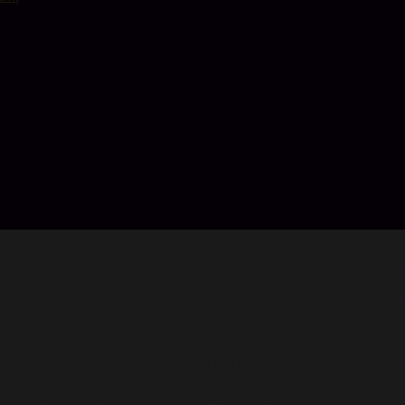
ງ, ອັດ​ສະ​ຈັນ, ແລະ​ມີ​ພະ​ລັງ​ງານ​ສູງ! ລູກປືນ, ວີນຍານ, ແລະ ດາບກວ້າງໆ ສະນ
ອບ, ຍິງ, ຕີ, ແລະແກ່ວງວິທີການຂອງເຈົ້າຜ່ານ monsters ຕ່າງປະເທດ
ັດຜະຈົນໄພຂອງເຈົ້າ, ແລະສ້າງຄວາມວຸ້ນວາຍທີ່ຍິ່ງໃຫຍ່!
ອຍໃຊ້ກົດລະບຽບ. ສຳຫຼວດໂລກອັນກວ້າງໃຫຍ່ໄພສານທີ່ກວມເອົາຕົວເມືອງທີ່