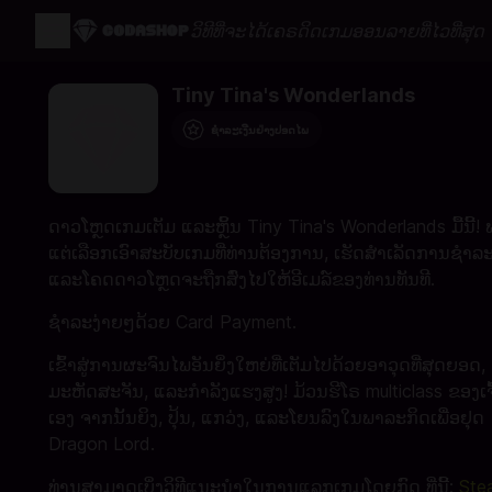
ວິທີທີ່ຈະໄດ້ເຄຣດິດເກມອອນລາຍທີ່ໄວທີ່ສຸດ 
Tiny Tina's Wonderlands
ຊຳລະເງີນຢ່າງປອດໄພ
ດາວໂຫຼດເກມເຕັມ ແລະຫຼິ້ນ Tiny Tina's Wonderlands ມື້ນີ້! 
ແຕ່​ເລືອກ​ເອົາ​ສະ​ບັບ​ເກມ​ທີ່​ທ່ານ​ຕ້ອງ​ການ​, ເຮັດ​ສໍາ​ເລັດ​ການ​ຊໍາ​ລະ
ແລະ​ໂຄດ​ດາວ​ໂຫຼດ​ຈະ​ຖືກ​ສົ່ງ​ໄປ​ໃຫ້​ອີ​ເມລ​໌​ຂອງ​ທ່ານ​ທັນ​ທີ​​.
ຊໍາລະງ່າຍໆດ້ວຍ Card Payment.
ເຂົ້າສູ່ການຜະຈົນໄພອັນຍິ່ງໃຫຍ່ທີ່ເຕັມໄປດ້ວຍອາວຸດທີ່ສຸດຍອດ,
ມະຫັດສະຈັນ, ແລະກຳລັງແຮງສູງ! ມ້ວນຮີໂຣ multiclass ຂອງເຈົ
ເອງ ຈາກນັ້ນຍິງ, ປຸ້ນ, ແກວ່ງ, ແລະໂຍນລົງໃນພາລະກິດເພື່ອຢຸດ
Dragon Lord.
ທ່ານສາມາດເບິ່ງວິທີແນະນຳໃນການແລກເກມໂດຍກົດ ທີ່ນີ້:
Ste