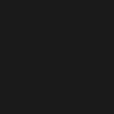
ລະເບີດຄົນຮ້າຍດ້ວຍປືນທີ່ມີອໍານາດ ແລະການສະກົດຄໍາທີ່ຮ້າຍກາດໃນກ
ໃຫຍ່. ຈາກນັ້ນ ເຈາະເລິກເຂົ້າໄປໃນຂຸມຝັງສົບທີ່ອັນຕະລາຍເພື່ອຍິງປືນໃ
ປາຕີ້ເພື່ອເອົາຊະນະຄວາມຊົ່ວຮ້າຍ
ເຂົ້າຮ່ວມກັບເຈົ້າແມ່ນ captain Valentine ທີ່ແຂງແຮງແລະຫຸ່ນຍົນ Frett
ຮັກ​ທີ່​ບໍ່​ເຫມາະ​ສົມ​ເຊັ່ນ Bardbarian ແລະ​ນາງ​ຟ້າ Punchfather ຂອງ​ທ
ສ້າງຕົວບຸກຄະລາກອນຂອງເຈົ້າ
ສ້າງວິລະຊົນທີ່ສົມບູນແບບດ້ວຍການປັບແຕ່ງຢ່າງເລິກເຊິ່ງ, ລວມທັງລະ
ຍົກລະດັບ, ປັບປຸງການສ້າງຂອງທ່ານ, ຂະຫຍາຍສານຂອງເຈົ້າ, ແລະກາຍເ
Band ຮ່ວມ​ກັນ​ໃນ​ການ​ຮ່ວມ​ມື​ທີ່​ວຸ່ນ​ວາຍ
ເພີດເພີນໄປກັບເລື່ອງ solo ຫຼືເລີ່ມງານລ້ຽງກັບຫມູ່ເພື່ອນສາມຄົນໃນ multiplayer ອ
© 2021 ກ່ອງເກຍ. ໂລໂກ້ Gearbox ແລະ Gearbox Software ແມ່ນເ
Gearbox Enterprises, LLC. 2K ແລະໂລໂກ້ 2K ແມ່ນເຄື່ອງໝາຍການຄ
ການ​ນໍາ​ໃຊ້​ຜະ​ລິດ​ຕະ​ພັນ​ນີ້​ຮຽກ​ຮ້ອງ​ໃຫ້​ມີ​ການ​ຕົກ​ລົງ​ກັບ​ຂໍ້​ຕົກ​ລົງ​ໃບ​ອະ​ນຸ​ຍາ
Tiny Tina's Wonderlands Standard Edition ປະກອບມີ: