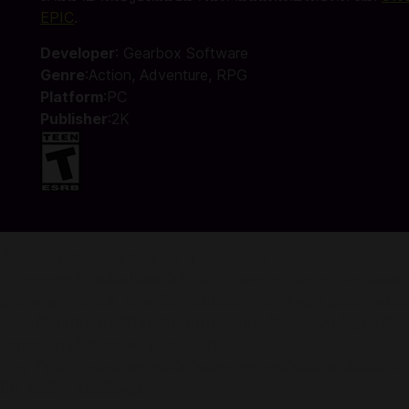
EPIC
.
Developer
: Gearbox Software
Genre
:Action, Adventure, RPG
Platform
:PC
Publisher
:2K
ຊື້ Tiny Tina's Wonderlands ທີ່ Codashop
ເລີ່ມ​ການ​ຜະ​ຈົນ​ໄພ​ອັນ​ພິ​ເສດ​ທີ່​ເຕັມ​ໄປ​ດ້ວຍ​ອາ​ວຸດ​ທີ່​ມີ​ຄວາມ​ເຈ໋
ສາມາດຄາດເດົາໄດ້. ມ້ວນຮີໂຣ multiclass ຂອງເຈົ້າເອງ ແລະການລັກລ
Lord ທີ່ຂົ່ມເຫັງ. ຍິນດີຕ້ອນຮັບທຸກຄົນ, ສະນັ້ນເຂົ້າຮ່ວມງານລ້ຽງ, ເຮ
ໂລກແຟນຕາຊີທີ່ບໍ່ສາມາດຄາດເດົາໄດ້
Tiny Tina ແມ່ນຄໍາແນະນໍາທີ່ບໍ່ເປັນລະບຽບຜ່ານພື້ນທີ່ພິເສດທີ່ບໍ່ຄ່
ປືນ, ສະກົດ, ແລະອື່ນໆອີກ