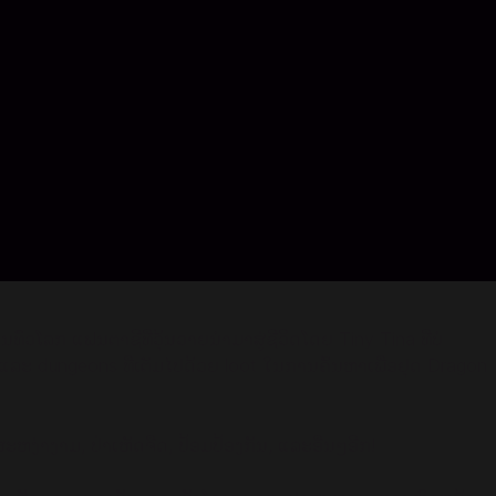
ັ່ນກັນທົ່ວໂລກ ແຟນຕາຊີທີ່ວຸ້ນວາຍນຳມາສູ່ຊີວິດໂດຍ Tiny Tina ທີ່ບໍ່
 ແລະ dungeons ທີ່ເຕັມໄປດ້ວຍ loot ໃນການຄົ້ນຫາເພື່ອຢຸດ Dragon
ສະຫງ່າງາມ, ປ່າເຫັດຈືດ, ປ້ອມປ້ອງກັນ, ແລະອື່ນໆອີກ!