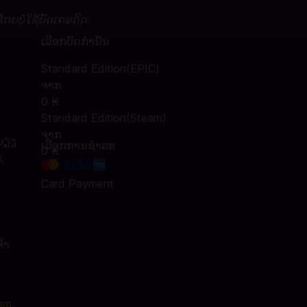
ໂດຍບໍ່ໃຊ້ບັດເຄຣດິດ!
ເລືອກບັດກໍານັນ
Standard Edition(EPIC)
ຈາກ
0 ₭
Standard Edition(Steam)
ຈາກ
ພຽງ​
ເລືອກການຊໍາລະ
0 ₭
​,
Card Payment
້າ
am
,