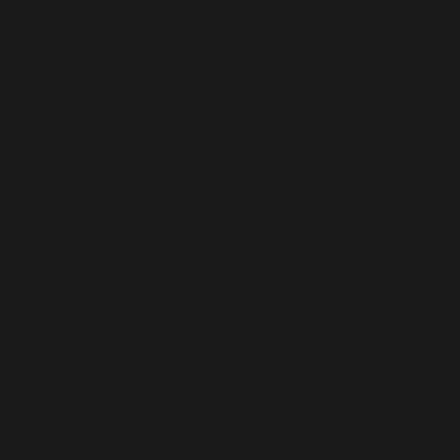
າຊະນະສັດຕູຂອງກອງທັບ, ລວມທັງໂຄງກະດູກ, ປາສະຫຼາມ, ແລະຫົວຫນ້າ
​ຊະ​ນະ Dragon Lord, ທ່ານ​ຈະ​ໄດ້​ພົບ​ກັບ​ການ​ຄາດ​ຄະ​ເນ​ຂອງ​ຄວາມ​
ະນະພິເສດຫົກຢ່າງ, ທັງຫມົດມີຄວາມສາມາດທີ່ຫນ້າຫວາດສຽວຂອງຕົນເອງ.
ດ​ໃສ—ວິ​ທີ​ທີ່​ເຈົ້າຫຼິ້ນ​ແມ່ນ​ຂຶ້ນ​ກັບ​ເຈົ້າເອງ​!
nds ແລະ Tiny Tina's Wonderlands ແມ່ນເຄື່ອງໝາຍການຄ້າ, ຂອງ
ໝົດ. ເຄື່ອງໝາຍອື່ນໆທັງໝົດເປັນຊັບສິນຂອງເຈົ້າຂອງແຕ່ລະຢ່າງ.