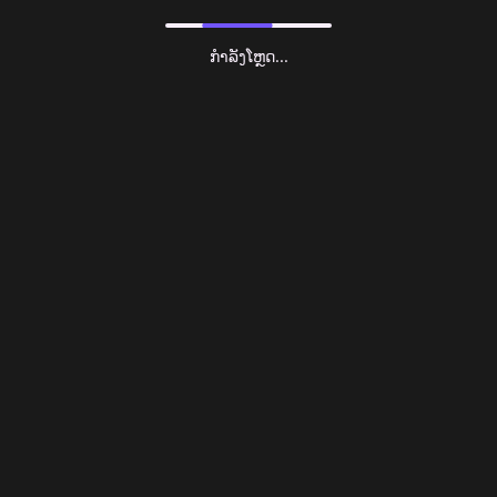
ກຳລັງໂຫຼດ...