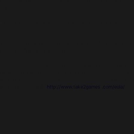
ານສູ້ຮົບກັບບຸກຄົນທໍາອິດທີ່ຮຸນແຮງ. ໃຊ້ພະລັງໄຟຂອງເຈົ້າເພື່ອເອົ
ຫຍ່!
e ທີ່ມີການຄວບຄຸມ. ໃນ​ລະ​ຫວ່າງ​ການ​ສະ​ແຫວ​ງ​ຫາ​ຂອງ​ທ່ານ​ເພື່ອ​ເອົາ
່ານ​ເອງ.
ບົບ multiclass ທີ່ຊ່ວຍໃຫ້ເຈົ້າສາມາດປະສົມແລະຈັບຄູ່ຕົ້ນໄມ້ລັກສ
ປັນນັກຜະຈົນໄພຫຍິ່ງໃຫ່ຍທີ່ສຸດ.
ອນໄລນ໌ seamless. ແບ່ງ​ປັນ​ສິ່ງ​ທີ່​ຖືກ​ຮີບ ​ເພື່ອ​ໄດ້​ຮັບ​ການ​ຜົນລົບ​ທີ່​ສົ
ຄື່ອງໝາຍການຄ້າທີ່ຈົດທະບຽນ, ແລະ ໂລໂກ້ Tiny Tina's Wonderla
້າຂອງ Take-Two Interactive Software, Inc. ສະຫງວນລິຂະສິດທັງ
ດ​ຜູ້​ໃຊ້​ທີ່​ສາມ​ຕໍ່​ໄປ​ນີ້​:
http://www.take2games .com/eula/