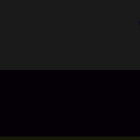
ເຕີມ Culinary Tour Vouchers ໃນ Codashop
ທ່ານສາມາດຊື້ Voucher ໃນ Culinary Tour ງ່າຍໆ. ໂດຍໃຊ້ Codash
ລວມເຖິງ Laos. ບໍ່ຈຳເປັນຕ້ອງໃຊ້ບັດເຄຣດິດ, ລົງທະບຽນ, ຫຼື ລ໊ອກອິນ!
ກ
ກ່ຽວກັບ Culinary Tour:
"Culinary Tour" ເປັນເກມມືຖື Idle RPG ສະໄຕລ໌ການຕູນອະນິເມະ
ຕົວລະຄອນອາຫານທີ່ໜ້າຮັກຫຼາຍໆ, ຈັດທີມຜະຈົນໄພທີ່ເຂ້ມແຂງ, ທ້າທາ
ອາຫານ, ຕໍ່ສູ້ກັບສັດຮ້າຍ, ຄົ້ນຫາສິ່ງຂອງໂບຮານຂອງ Eve ແລ