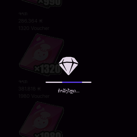
ຈາກ
286.364 ₭
1320 Voucher
ຈາກ
381.818 ₭
ກຳລັງໂຫຼດ...
1980 Voucher