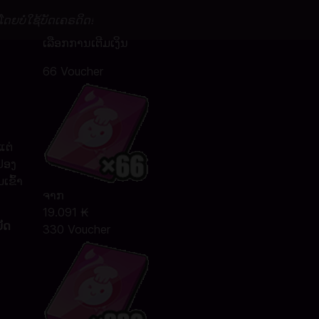
ໂດຍບໍ່ໃຊ້ບັດເຄຣດິດ!
ເລືອກການເຕີມເງິນ
66 Voucher
ແຕ່
ູປອງ
ເຂົ້າ
ຈາກ
19.091 ₭
ັດ
330 Voucher