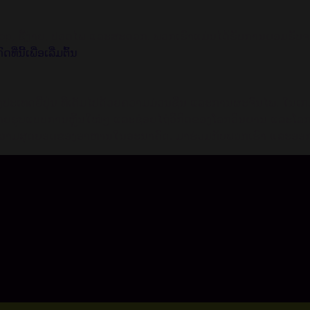
op, ຊື້ງ່າຍ, ປອດໄພ ແລະສະດວກ. ພວກເຮົາແມ່ນໄດ້ຮັບການຍອມຮັບຈາກ
ົດທີ່ນີ້ເພື່ອເລີ່ມຕົ້ນ
ຂອງປະເທດຍີ່ປຸ່ນ ທີ່ເຕັມໄປດ້ວຍຄວາມມ່ວນຊື່ນ ແລະການຜະຈົນໄພ. 
ຍຮູບແບບການຫຼິ້ນໃໝ່ໆ ແລະຊ່ອຍໄຖ່ວິກິດຂອງໂລກວິນຍານ ແລະໂລກຂອງມະ
ະຊ່ອຍຄວາມສຸດຍອດຂອງອາຫານໃນອະນາຄົດ. ມາຮ່ວມກັບພວກເຮົາ ແລ