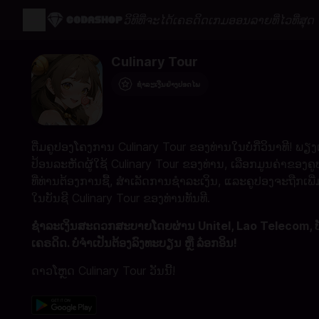
ວິທີທີ່ຈະໄດ້ເຄຣດິດເກມອອນລາຍທີ່ໄວທີ່ສຸດ 
Culinary Tour
ຊຳລະເງີນຢ່າງປອດໄພ
ຕື່ມຄູປອງໂຄງການ Culinary Tour ຂອງທ່ານໃນບໍ່ກີ່ວິນາທີ! ພຽງ
ປ້ອນລະຫັດຜູ້ໃຊ້ Culinary Tour ຂອງທ່ານ, ເລືອກມູນຄ່າຂອງຄ
ທີ່ທ່ານຕ້ອງການຊື້, ສຳເລັດການຊຳລະເງິນ, ແລະຄູປອງຈະຖືກເພີ່ມ
ໃນບັນຊີ Culinary Tour ຂອງທ່ານທັນທີ.
ຊຳລະເງິນສະດວກສະບາຍໂດຍຜ່ານ Unitel, Lao Telecom, ບ
ເຄຣດິດ. ບໍ່ຈຳເປັນຕ້ອງລົງທະບຽນ ຫຼື ລ໋ອກອິນ!
ດາວໂຫຼດ Culinary Tour ວັນນີ້!