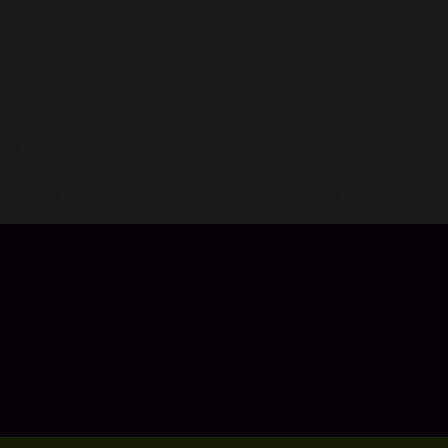
ນັກຫຼີ້ນເກມ ແລະ ຜູ້ໃຊ້ແອັພຕ່າງໆໃນອາຊີຕາເວັນອອກສຽງໃຕ້ ເຊິ່ງ
ໃນເກມນີ້, ທ່ານຈະໄດ້ອອກຜະຈົນໄພໃນໂລກຂອງອາຫານ, ສະໜອງ
ນຸດ! ທີ່ນີ້, ທ່ານຈະໄດ້ເຂົ້າສູ່ໂລກທີ່ເຕັມໄປດ້ວຍຄວາມວິສິດແລະ
ະອອກຜະຈົນໄພອັນຫາສຸດຂອງອາຫານແລະຄວາມຜະຈົນໄພ!