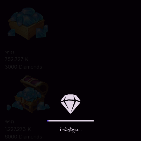
ຈາກ
752.727 ₭
3000 Diamonds
ຈາກ
1.227.273 ₭
ກຳລັງໂຫຼດ...
6000 Diamonds