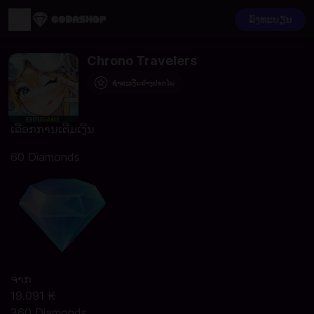
ລົງທະບຽນ
Chrono Travelers
ຊຳລະເງີນຢ່າງປອດໄພ
ເລືອກການເຕີມເງິນ
60 Diamonds
ຈາກ
19.091 ₭
360 Diamonds