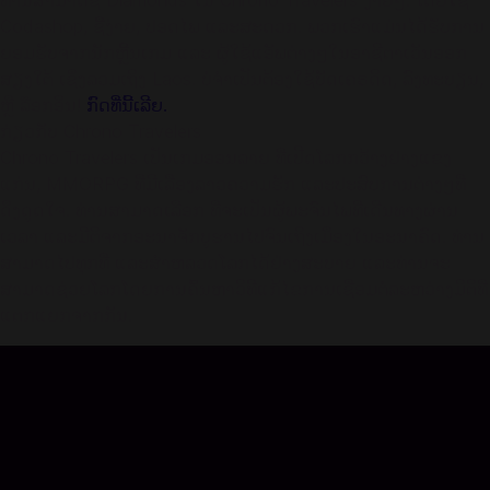
ທ່ານສາມາດຊື້ Diamonds ໃນ Chrono Travelers ງ່າຍໆ. ໂດຍໃຊ້
Codashop, ຊື້ງ່າຍ, ປອດໄພ ແລະສະດວກ. ພວກເຮົາແມ່ນໄດ້ຮັບການ
ຍອມຮັບຈາກນັກຫຼີ້ນເກມ ແລະ ຜູ້ໃຊ້ແອັພຕ່າງໆໃນອາຊີຕາເວັນອອກ
ສຽງໃຕ້ ເຊິ່ງລວມເຖິງ Laos. ບໍ່ຈຳເປັນຕ້ອງໃຊ້ບັດເຄຣດິດ, ລົງທະບຽນ,
ຫຼື ລ໊ອກອິນ!
ກົດທີ່ນີ້ເລີຍ.
ກ່ຽວກັບ Chrono Travelers
Chrono Travelers ເປັນເກມອອນລາຍ ທີ່ເປີດໂລກກວ້າງຢ່າງແຂງ
ແກ່ນ, MMORPG ທີ່ມີເລື່ອງລາວຄວາມຮັກ ແລະປະສົບການຕ່າງໆທີ່
ດຶງດູດໃຈ. ທ່ານສາມາດເລືອກ ທີ່ຈະເປັນຜູ້ພະຈົນໄພທີ່ເດີນທາງຜ່ານ
ເວລາ ແລະມີຕິຈາກອະນາຈັກບູຮານໄປຈົນເຖິງເມຶອງໃນອະນາຄົດ. ທ່ານ
ສາມາດໄປທຸກທີ່ ແລະສຳຫລວດໂລກໄດ້ຢ່າງສະບາຍ ແລະທ່ານຈະ
ສາມາດຊ່ວຍໂລກໂດຍການຄົ້ນຫາວິທີແກ້ໄຂການເຊື່ອມຕໍ່ລະຫວ່າງມິຕິທີ່
ແຕກແຍກຈາກກັນ.