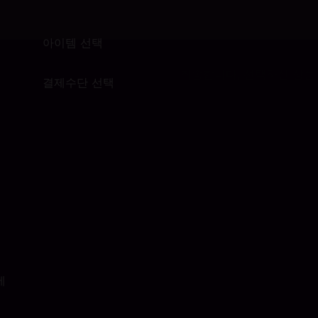
아이템 선택
죄송합니다, 선택하신 상품
결제수단 선택
에