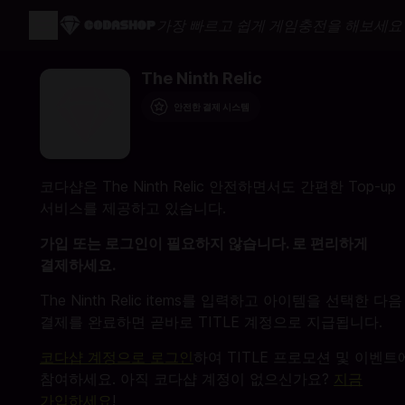
가장 빠르고 쉽게 게임충전을 해보세요
The Ninth Relic
안전한 결제 시스템
코다샵은 The Ninth Relic 안전하면서도 간편한 Top-up
서비스를 제공하고 있습니다.
가입 또는 로그인이 필요하지 않습니다. 로 편리하게
결제하세요.
The Ninth Relic items를 입력하고 아이템을 선택한 다음
결제를 완료하면 곧바로 TITLE 계정으로 지급됩니다.
코다샵 계정으로 로그인
하여 TITLE 프로모션 및 이벤트
참여하세요. 아직 코다샵 계정이 없으신가요?
지금
가입하세요
!