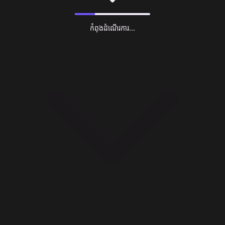
តើអ្វីជា Tinder Gold?
កំពុងដំណើរការ...