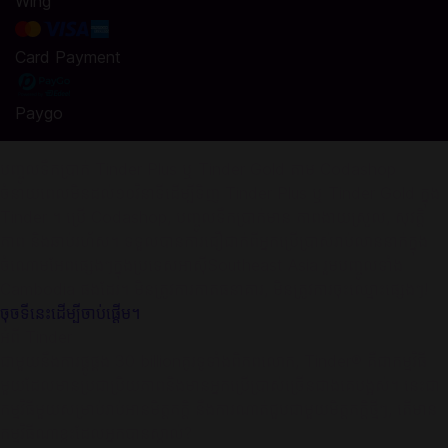
Wing
Card Payment
Paygo
បញ្ចូលទឹកប្រាក់ Tinder Plus ឬ Tinder Gold តាម Codashop
ចំនាយពេលមិនដល់១០វិនាទីដើម្បីទិញ Tinder Plus ឬ Tinder Gold ក្នុង
Tinder ។​ ប្រើ Codashop, បញ្ចូលទឹកប្រាក់មាន ភាពងាយស្រួល, សុវត្តិ
ភាព និងឆាប់រហ័ស។ ទទួលបានការជឿជាក់ពីអ្នកប្រើប្រាស់រាប់លាននាក់ក្នុង
ចំណោមអែពផ្សេងៗក្នុងប្រទេសអាស៊ីSoutheast Asia រួមបញ្ចូលទាំង
Cambodia ផងដែរ។ មិនត្រូវការកាតធនាគារ, មិនត្រូវការចុះឈ្មោះផ្សេងៗ!
ចុចទីនេះដើម្បីចាប់ផ្ដើម។
អំពី Tinder
ជាមួយនឹងការផ្គូផ្គង 30 billionគូរទូទាំងពិភពលោក, Tinder® គឺជាកម្មវិធី
មួយដែលមានប្រជាប្រិយភាពនិងមានអ្នកប្រើប្រាស់ច្រើនជាងគេបង្អស់។ នេះជា
កម្មវិធីមួយសម្រាប់រាប់អានមិត្តភក្ដិ នឹងការណាត់ជួបជាមួយមិត្តភក្ដិថ្មីៗ, តើមាន
កម្មវិធីណាខ្លះដែលអ្នកបា​នស្គាល់?