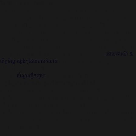
Terms and Conditions
កូដ Tinder (“Vouchers”) ប្រើបានតែម្ដងគត់។ ប្រូម៉ុសិនផ្សេងៗ
Promotion ត្រូវបានកំណត់លក្ខខណ្ឌត្រឹមត្រូវ និងសម្រាប់តែអ្នកនៅក្នុង
ប្រទេសកម្ពុជា។ អ្នកប្រើប្រាស់ត្រូវមានអាយុ 18 ឆ្នាំឡើងទៅ។
កូដ(Vouchers) មានពេលកំណត់ដែលអាចប្រើបាន ហើយមានសុពលភាព
30 ថ្ងៃ។ អ្នកប្រើប្រាស់មិនអាច Subscribed លើ Tinder ពីរដងក្នុងពេល
តែមួយបានឡើយ។ អ្នកប្រើប្រាស់មិនអាចប្ដូរកូដទោជាសាច់ប្រាក់បានឡើយ ។
សូមអានគោលការណ៍ និង ល័ក្ខខ័ណ្ឌរបស់កូដគូប៉ុង Tinder
គោលការណ៍ &
ល័ក្ខខ័ណ្ឌផ្សេងៗដែលបានកំណត់
។ Tinder គឺបានចុះអាជ្ញាបណ្ណក្រោម
Match Group, LLC។
សូមអាន
សំណួរញឹកញាប់
សម្រាប់ព័ត៌មានបន្ថែម។
ល័ក្ខខ័ណ្ឌផ្សេងៗពីការប្រើប្រាស់កូដគូប៉ុងត្រូវបានកំណត់:
ប្រើបានតែម្ដងគត់។ កូដគូប់ុងមិនអាចប្រើច្រើនដង់បានទេ។
ដែនកំណត់នៃការប្រើប្រាស់។ កូដគូប៉ុងមិនអាចប្រើបានទេ​ បើអ្នកជាសមាជិករួច
ហើយ។ សមាជិកមានសុពលភាពពី 30-60 ថ្ងៃ។
ដែនកំណត់គណនី។ ដរាបណាសមាជិកព្យាយាមប្ដូរកូដគូប៉ុង, វានឹងដំឡើងក្នុង
គណនីនោះភ្លាមៗ, ប្រើសិនបើការប្ដូរនោះបានជោគជ័យ, ហ់ើយសមាជិកដទៃគឺ
មិនអាចប្ដូរបានឡើយ។
តើអ្វីជា Tinder Plus?