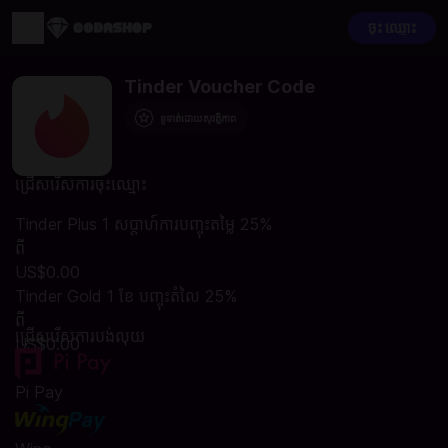
ចុះ ឈ្មោះ
Tinder Voucher Code
ទូទាត់ដោយសុវត្ថិភាព
ជ្រើសរើសការចុះឈ្មោះ
Tinder Plus 1 សប្តាហ៍ការបញ្ចុះតម្លៃ 25%
ពី
US$0.00
Tinder Gold 1 ខែ បញ្ចុះតំលៃ​ 25%
ពី
ជ្រើសរើសការបង់លុយ
US$0.00
Pi Pay