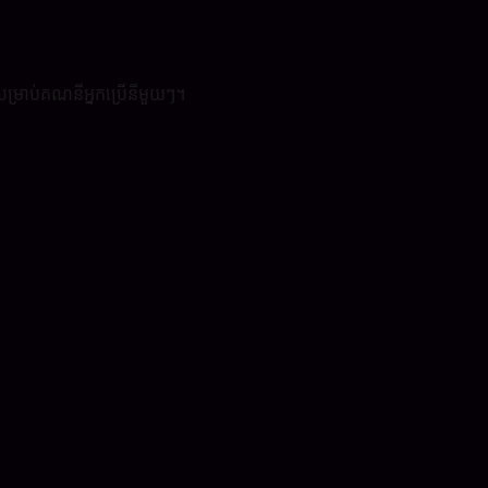
្រាប់គណនីអ្នកប្រើនីមួយៗ។