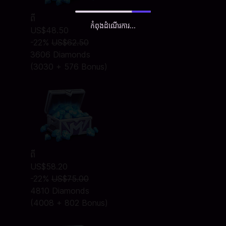
ពី
កំពុងដំណើរការ...
US$48.50
-22%
US$62.50
3606 Diamonds
(3030 + 576 Bonus)
ពី
US$58.20
-22%
US$75.00
4810 Diamonds
(4008 + 802 Bonus)