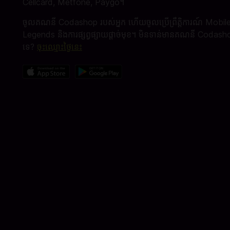
Cellcard, Metfone, Paygo។
ចូលគណនី Codashop របស់អ្នក ហើយចូលប្រើព្រឹត្តិការណ៍ Mobil
Legends និងការផ្សព្វផ្សាយផ្តាច់មុខ។ មិនទាន់មានគណនី Codash
ទេ?
ចុះឈ្មោះថ្ងៃនេះ