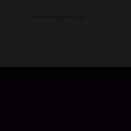
បន្ថែមសំរាប់ផ្ញើ។ ក្លាយជាវីអាយភីនិងទទួលបានបទពិសោធន៍ពិសេសជាច្រើន។
តាមដានពួកយើងនិងទទួលបានបច្ចុប្បន្នភាពនៃការផ្សាយដ៏ពេញនិយម!
គេហទំព័រផ្លូវការ៖
http://www.gogolive.com
ហ្វេសប៊ុក៖ @gogoliveofficial
Instagram: @gogoliveofficial
Twitter៖ @gogoliveapp
Youtube: @gogoliveofficial
ទំនាក់ទំនងមកយើងខ្ញុំ៖ payment@gogolive.com