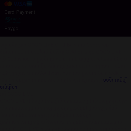
Card Payment
Paygo
បញ្ចូលទឹកប្រាក់ GOGO LIVE Gold Bars តាម Codashop
ចំនាយពេលមិនដល់១០វិនាទីដើម្បីទិញ Gold Bars ក្នុង GOGO LIVE ។​
ប្រើ Codashop, បញ្ចូលទឹកប្រាក់មាន ភាពងាយស្រួល, សុវត្តិភាព និងឆាប់
រហ័ស។ ទទួលបានការជឿជាក់ពីអ្នកប្រើប្រាស់រាប់លាននាក់ក្នុងចំណោមអែព
ផ្សេងៗក្នុងប្រទេសអាស៊ីSoutheast Asia រួមបញ្ចូលទាំង Cambodia
ផងដែរ។ មិនត្រូវការកាតធនាគារ, មិនត្រូវការចុះឈ្មោះផ្សេងៗ!
ចុចទីនេះដើម្បី
ចាប់ផ្ដើម។
អំពី GOGO LIVE
GOGO LIVE ជាវិធីល្អបំផុតដើម្បីមើលការផ្សាយបន្តផ្ទាល់ដែលអ្នកចូលចិត្ត។
មើលការផ្សាយបន្តផ្ទាល់ការកម្សាន្តល្អបំផុតមួយចំនួន! ជួបមិត្តថ្មីៗនៅលើ
ពិភពលោកនិងមានការទទួលរួមទាំងផ្ញើអំណោយនិមិត្ម។
អ្នកក៏អាចក្លាយជាអ្នកផ្សាយនិងទទួលបានកាដូនិងឱកាសនៃការផ្សាយផ្ទាល់
ជាមួយ GOGO LIVE ។ តើអ្នកចង់បង្កើតសហគមន៍អ្នកគាំទ្រជាមួយនឹងការ