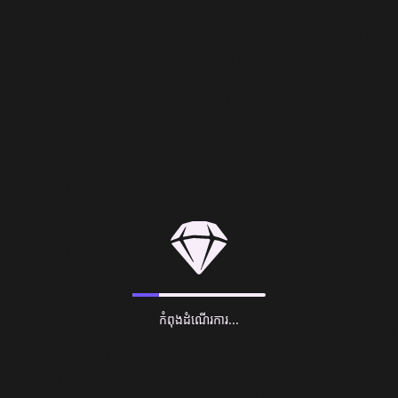
រីកចម្រើននិងការផ្លាស់ប្តូរមយ៉ាងដូចម្តេច? GOGO LIVE គឺអស្ចារ្យសម្រាប់
ការផ្សាយផ្ទាល់​ ការចាប់ផ្តើមផលិតផល​ ការសម្តែងផ្ទាល់ និងការទទួលបានក្រុម
អ្នកគាំទ្រជាច្រើនរួមគ្នាសម្រាប់ការផ្លាស់ប្តូរផ្ទាល់ខ្លួនដ៏មានឥទ្ធិពលនោះ។
តើអ្នកអាចធ្វើអ្វីបាននៅ GOGO LIVE? ទាំងអស់​នេះ!!
ការផ្សាយបន្តផ្ទាល់ អំណោយនិម្មិត អ្នកជះឥទ្ធិពលសហគមន៍ អ្នកថែរក្សា
សម្ផស្សខេម វីអាយភី
កុំអោយឱកាសនេះកន្លងផុតទៅ​ ចូលរួមជាមួយយើងឥឡូវ​នេះ! ផ្សាយផ្ទាល់
ជាមួយផ្កាយ ផ្ញើនិងទទួលអំណោយនិម្មិត។ ចូលរួមជាមួយសហគមន៍អ្នកគាំទ្រឬ
ចាប់ផ្តើមថ្មី។ តើអ្នកមានឥទ្ធិពលទេ?
ការផ្សាយផ្ទាល់
គឺជាវិធីដ៏គួរឱ្យរំភើបក្នុងការទាក់ទងជាមួយតារាល្បី ៗ និងអ្នកប្រើប្រាស់មកពី
គ្រប់ទិសទី។ មើលអ្នកប្រើ Instagram ដែលអ្នកចូលចិត្តហើយជជែកជាមួយ
ពួកគេ។ ជួបមនុស្សថ្មីនិងបង្កើតមិត្តភាពថ្មី។
អំណោយនិម្មិត
បង្ហាញការដឹងគុណរបស់អ្នកដោយផ្ញើអំណោយនិម្មិតរបស់អ្នកអោយអ្នកផ្សាយ​
កំពុងដំណើរការ...
មានអំណោយអស្ចារ្យជាច្រើនដែលត្រូវផ្ញើនិងមានទំហំខុសៗគ្នា។ តាមរយៈការផ្ញើ
អំណោយអ្នកអាចទទួលបានកម្រិតប្រាក់រង្វាន់និងរង្វាន់ជាច្រើន។ $$$
អ្នកមានឥទ្ធិពល