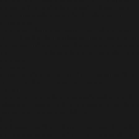
អ្នកស្គាល់ពួកគេ អ្នកឃើញពួកគេ ពួកគេជាអ្នកមានឥទ្ធិពល។ ពិនិត្យជាមួយ
ពួកគេនិងមើលអ្វីដែលកំពុងកើតឡើងនៅក្នុង​ ម៉ូដសិល្បៈ កីឡាតន្ត្រី និងការ
កម្សាន្ត។ ធ្វើការផ្លាស់ប្តូរនិងស្វែងយល់ថាពីអ្នកដទៃ, អ្វីនិងកន្លែងណា។
ចូលរួម​ជាមួយ​យើង
ក្លាយជាអ្នកផ្សាយ! ធ្វើការផ្លាស់ប្តូរជាមួយអ្នកគាំទ្ររបស់អ្នកនិងទទួលបានរង្វាន់
ផ្សេងៗ។ យើងនៅទីនេះដើម្បីគាំទ្រអ្នកនិងជួយដល់ការរីកចម្រើនរបស់អ្នក។ ប្តូរ
អ្នកតាមដានរបស់អ្នកពីវេទិកាផ្សេងៗនិងបង្កើនឥទ្ធិពលរបស់អ្នកជាមួយការផ្សាយ
ផ្ទាល់ GOGO LIVE ។ បង្កើនអានុភាពនៃវេទិកាដើម្បីទទួលបានកិច្ចព្រមព្រៀង
ឧបត្ថម្ភដែលសំខាន់ៗ។
សហគមន៍អ្នកគាំទ្រ
ចូលរួមជាក្រុមឬបង្កើតពួកគេសម្រាប់​ តារាល្បីៗ​ ហ្គេម ក្រុមកីឡា និងព្រឹត្តិការណ៍
ផ្សេងៗ។ លទ្ធភាពគឺអាស្រ័យលើការស្រមើលស្រមៃរបស់អ្នក។
ខេមប៊ីយូធី
លក្ខណៈពិសេសដែលបានបង្កើតនៅក្នុងខេមប៊ីយូធីគឺជាកម្មវិធីដែលជួយបង្កើន
ពន្លឺនិងរូបរាងរបស់អ្នកផ្សាយ។ កម្មវិធីខេមប៊ីយូធីដំបូងនិងការបន្ថែមជាច្រើនទៀត
ត្រូវបានដាក់ឱ្យដំណើរការក្នុងរយៈពេលពីរបីខែបន្ទាប់។
វីអាយភី
សមាជិកនិងទទួលបានសិទ្ធិពិសេសនិងអត្ថប្រយោជន៍បន្ថែមជាច្រើន។ អ្នកនឹង
ទទួលបានប្រាក់រង្វាន់ជាមួយរាល់ការលើក​ ហើយដោះសោរអំណោយវីអាយភី