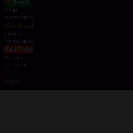
Smart
Maintenance
Cellcard
Maintenance
Metfone
Maintenance
Paygo
ជាវិធីសាស្រ្តដែលងាយជាងគេសម្រាប់ការ បុក លុយ Free Fire Diamonds
ក្នុងប្រទេសកម្ពុជា
ទិញពេជ្រក្នុង Free Fire Diamonds ប្រើពេលមិនដល់១០វិនាទី. ជាមួយនឹង
ពេជ្រ Free Fire, អ្នកអាចបើកកំណប់ពិសេសក្នុង Booyah Pass , សត្វ
ចិញ្ចឹម, សម្លៀកបំពាក់, ឈុតថ្មីកាំភ្លើងនិងផ្សេងៗទៀតជាច្រើន! ប្រើ