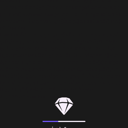
Codashop, បញ្ចូលទឹកប្រាក់គឺពិតជាងាយស្រួល, សុវត្តិភាព និង ឆាប់រហ័ស។
ទទួលបានការជឿជាក់ពីអ្នកប្រើប្រាស់រាប់លាននាក់ក្នុងចំណោមអែពផ្សេងៗក្នុង
ប្រទេសអាស៊ីSoutheast Asia រួមបញ្ចូលទាំងប្រទេសកម្ពុជាផងដែរ។ មិនត្រូវ
ការកាតធនាគារ, មិនត្រូវការចុះឈ្មោះអ្វីផ្សេងៗឡើយ! ចុចទីនេះដើម្បីចាប់ផ្ដើម។
អំពី Free Fire
Free Fire គឺជាហ្គេមបាញ់ប្រហារតាមអ៊ីនតឺណេតដែលអាចលេងបាននៅលើ
ទូរស័ព្ទដៃ។ ហ្គេមរយៈពេល ១០ នាទីនីមួយៗដាក់អ្នកនៅលើកោះដាច់ស្រយាល
មួយដែលអ្នកកំពុងប្រកួតជាមួយអ្នកលេង ៤៩ នាក់ផ្សេងទៀតដែលកំពុង
ស្វែងរកការរស់រានមានជីវិត។ អ្នកលេងជ្រើសរើសយកចំណុចចាប់ផ្តើមដោយ
ឆ័ត្រយោងរបស់ពួកគេដោយសេរីហើយមានគោលបំណងដើម្បីស្ថិតនៅក្នុងតំបន់
សុវត្ថិភាពឱ្យបានយូរតាមដែលអាចធ្វើទៅបាន។ ជំរុញយានយន្តដើម្បីរុករក
ផែនទីដ៏ធំល្វឹងល្វើយលាក់ខ្លួននៅក្នុងលេណដ្ឋានឬមើលមិនឃើញដោយការ
ស្រែកនៅក្រោមស្មៅ។ វាយឆ្មក់, ចាប់យក, នៅចុងក្រោយគេ, មានគោលដៅ
តែមួយគត់: ដើម្បីរស់និងក្លាយជាកំពូលនៃពួកគេទាំងអស់។
របៀបដាក់ពេជ្រ Free Fire Diamonds