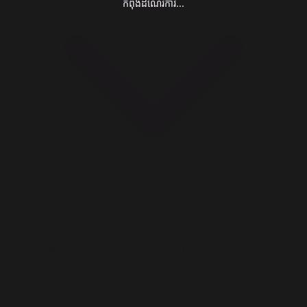
កំពុងដំណើរការ...
របៀបប្ដូរពេជ្រក្នុង Free Fire ដោយប្រើកូដការីណាសែលក្នុង Garena