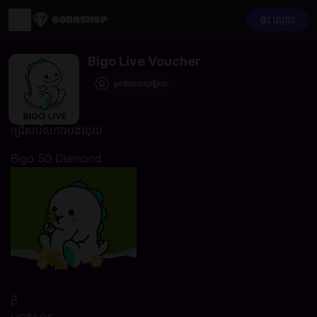
ចុះ ឈ្មោះ
Bigo Live Voucher
ទូទាត់ដោយសុវត្ថិភាព
ជ្រើសរើសការបង់លុយ
Bigo 50 Diamond
ពី