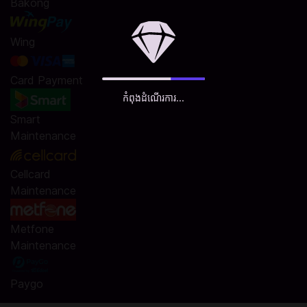
Bakong
Wing
Card Payment
កំពុងដំណើរការ...
Smart
Maintenance
Cellcard
Maintenance
Metfone
Maintenance
Paygo