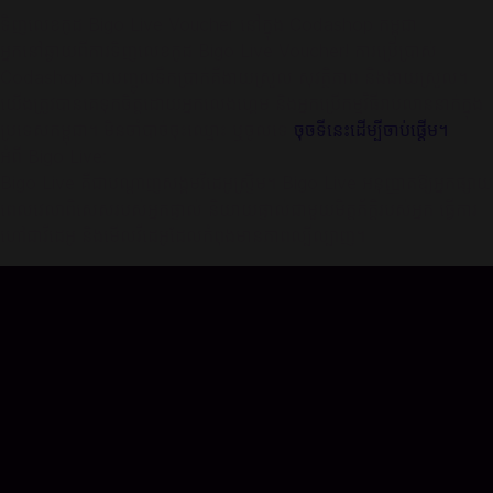
ទិញលេខកូដ Bigo Live Voucher នៅក្នុង Codashop កម្ពុជា
អ្នកនៅឆ្ងាយពីការទិញលេខកូដ Bigo Live Voucher! ការប្រើប្រាស់
Codashop ការបញ្ចូលទឹកប្រាក់គឺងាយស្រួល សុវត្ថិភាព និងងាយស្រួល។
យើង​ត្រូវ​បាន​គេ​ទុក​ចិត្ត​ដោយ​អ្នក​លេង​ហ្គេម និង​អ្នក​ប្រើ​កម្មវិធី​រាប់​លាន​នាក់​ក្នុង​
ប្រទេស​កម្ពុជា។ មិនចាំបាច់ចុះឈ្មោះ ឬចូលទេ
ចុចទីនេះដើម្បីចាប់ផ្តើម។
អំពី Bigo Live:
Bigo Live គឺជាបណ្តាញសង្គមវីដេអូស្ទ្រីម។ Bigo Live អនុញ្ញាត​ឱ្យ​អ្នក​ផ្សាយ​
ពេល​វេលា​ពិសេស​របស់​អ្នក​ផ្ទាល់ និយាយ​ផ្ទាល់​ជាមួយ​មិត្តភ័ក្តិ​របស់​អ្នក ធ្វើការ​
ហៅ​ជា​វីដេអូ និង​មើល​វីដេអូ​ដែល​កំពុង​មាន​ភាពល្បីល្បាញ។