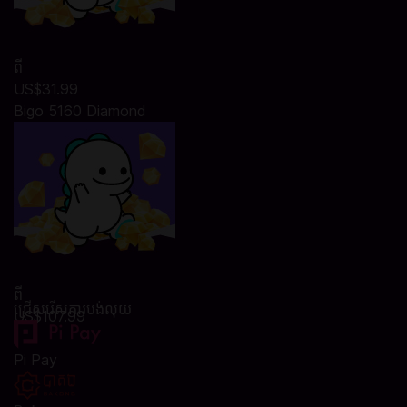
ពី
US$31.99
Bigo 5160 Diamond
ពី
ជ្រើសរើសការបង់លុយ
US$107.99
Pi Pay