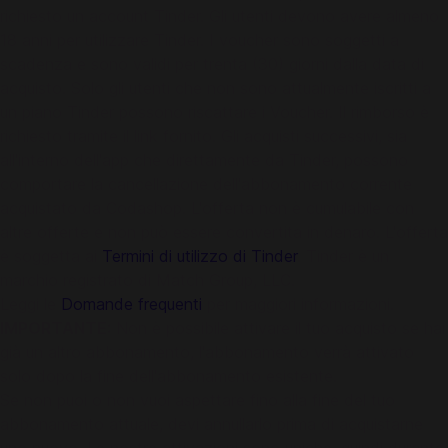
richiesto un account Tinder. Gli utenti devono avere almeno
18 anni per utilizzare Tinder. I voucher sono soggetti a
scadenza e sono validi per trenta (30) giorni dalla data di
acquisto. Solo gli utenti che non sono attualmente iscritti a
un piano Tinder possono riscattare i Voucher. Il rimborso è
richiesto tramite il link fornito. Gli acquisti successivi, sia
all'interno dell'app che direttamente da Tinder, possono
comportare la cancellazione dell'abbonamento corrente
acquistato da Codashop. L'offerta non è cumulabile con
altre offerte e non può essere convertita in denaro. L'offerta
è soggetta ai
Termini di utilizzo di Tinder
. Tinder è un
marchio registrato di Match Group, LLC.
Leggi le
Domande frequenti
per maggiori informazioni.
IMPORTANTE:
Non è possibile attivare il tuo acquisto se hai
già un altro abbonamento, l'abbonamento verrà attivato
solo dopo la fine dell'abbonamento esistente.
Se non puoi o non vuoi aspettare fino alla fine del tuo
abbonamento attuale, devi annullarlo prima di acquistarne