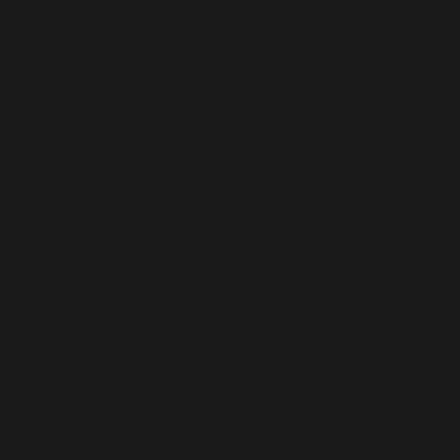
Tinder, l'app di incontri gratis più popolare al mondo, avrai
milioni di altri single a portata di match, tutti pronti per
incontrare qualcuno come te. Che tu sia single o parte della
comunità LGBTQIA, Tinder è qui per accendere quella
scintilla.
Su Tinder c'è davvero qualcosa per tutti. Cerchi una
relazione? Si trova. Vuoi trovare nuovi amici? Garantito. Hai
appena traslocato e vuoi incontrare facce nuove? Ci pensa
Tinder. Tinder non è un sito di incontri come tutti gli altri: è
l'app di appuntamenti più varia che ci sia, dove gente di ogni
tipo e con storie tutte diverse si incontra per parlare,
conoscersi, incontrarsi e poi chi lo sa.
Termini e Condizioni
I Tinder Vouchers ("Voucher") sono validi per un singolo
utilizzo e non possono essere riscattati da più utenti. La
promozione è soggetta a disponibilità ed è applicabile agli
utenti residenti in Italia, la sua rivendita è severamente
vietata e il suo utilizzo è esclusivamente personale. È