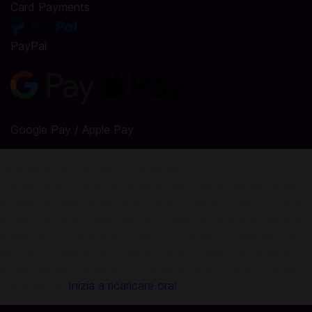
Card Payments
PayPal
Google Pay / Apple Pay
Ricarica SUGO MENA in Codashop
Codashop è il modo semplice e sicuro per acquistare crediti
di gioco ufficiali. Milioni di giocatori e utenti di app si fidano
di noi in oltre 50 paesi. Non è richiesta alcuna registrazione
o login e non vendiamo le tue informazioni. Codashop è un
partner ufficiale di centinaia di editori di giochi e sviluppatori
di app, quindi ricaricare con noi garantisce la sicurezza del
tuo account.
Inizia a ricaricare ora!