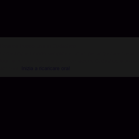
Ricarica Poppo Live in Codashop
Codashop è il modo semplice e sicuro per acquistare crediti di g
login e non vendiamo le tue informazioni. Codashop è un partner
account.
Inizia a ricaricare ora!