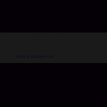
Ricarica Chrono Travelers in Codashop
Codashop è il modo semplice e sicuro per acquistare crediti di g
login e non vendiamo le tue informazioni. Codashop è un partner
account.
Inizia a ricaricare ora!