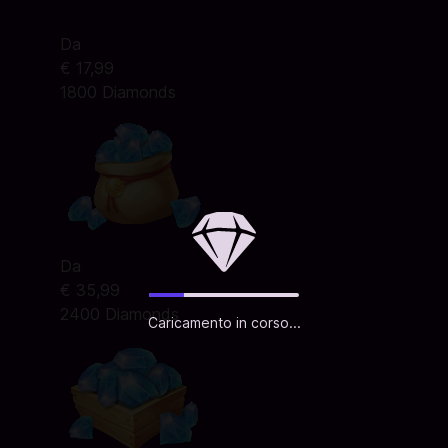
Da
€ 17,99
1800 Diamonds
Da
€ 35,99
2400 Diamonds
Caricamento in corso...