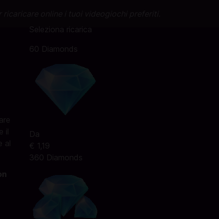
 ricaricare online i tuoi videogiochi preferiti.
Seleziona ricarica
60 Diamonds
are
 il
Da
 al
€ 1,19
360 Diamonds
on