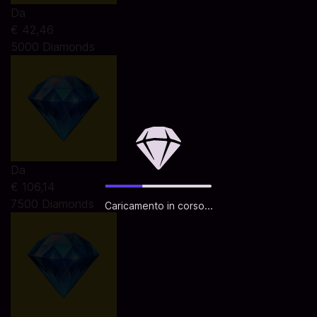
Da
€ 42,46
5000 Diamonds
Da
€ 106,14
7500 Diamonds
Caricamento in corso...