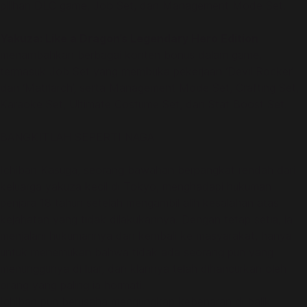
pilihan DLC game, Job Set, dan Management Mode Set.
Yakuza: Like a Dragon’s Legendary Hero Edition
menambahkan berbagai konten bonus dalam game,
termasuk Job Set yang membuka pekerjaan ‘Devil Rocker’
dan ‘Matriarch’, serta Management Mode Set, Crafting Set,
Karaoke Set, Ultimate Costume Set, dan Stat Boost Set.
BANGKITLAH SEPERTI NAGA
Ichiban Kasuga, seorang bawahan berpangkat rendah dari
keluarga yakuza kecil di Tokyo, menghadapi hukuman
penjara 18 tahun setelah mengambil alih kesalahan atas
kejahatan yang tidak dilakukannya. Dengan tetap setia, ia
menjalani hukumannya dan kembali ke masyarakat, hanya
untuk menemukan bahwa tidak ada seorang pun yang
menunggunya di luar, dan klannya telah dihancurkan oleh
orang yang paling ia hormati.
Ichiban pun berusaha mengungkap kebenaran di balik