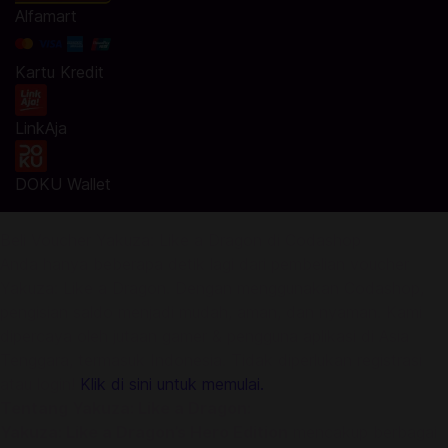
Alfamart
Kartu Kredit
LinkAja
DOKU Wallet
Beli Voucher Yakuza: Like a Dragon di Codashop
Anda hanya beberapa detik lagi dari pembelian voucher
Yakuza: Like a Dragon. Dengan menggunakan Codashop,
pengisian saldo menjadi mudah, aman, dan nyaman. Kami
dipercaya oleh jutaan gamer & pengguna aplikasi di Asia
Tenggara, termasuk Indonesia. Tidak diperlukan registrasi
atau login!
Klik di sini untuk memulai.
Tentang Yakuza: Like a Dragon:
Yakuza: Like a Dragon’s Hero Edition
mencakup berbagai