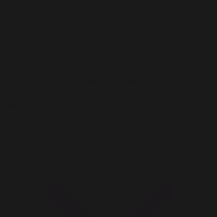
MASUKI DUNIA BAWAH TANAH YANG PENUH KEJUTAN
Ketika tidak sedang bertarung, bersantailah dengan bermain
di arcade lokal yang menawarkan game klasik SEGA,
bersaing dengan warga setempat dalam balapan go-kart
tanpa aturan di Yokohama, selesaikan 50 subcerita unik,
atau sekadar menikmati pemandangan kota Jepang modern.
Selalu ada sesuatu yang baru menanti di setiap sudut!
Minimum System Requirements