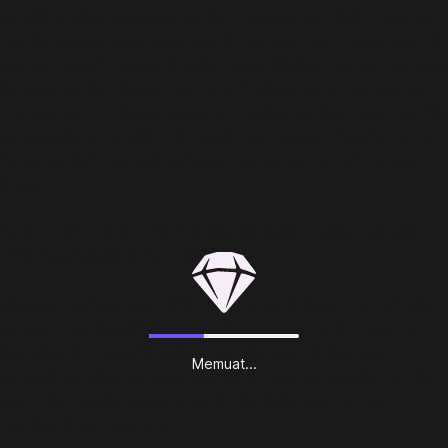
pengkhianatan keluarganya dan merebut kembali hidupnya,
mengumpulkan kelompok orang buangan dari masyarakat di
sisinya: Adachi, seorang polisi nakal, Nanba, mantan perawat
tunawisma, dan Saeko, seorang hostess yang menjalankan
misinya sendiri. Bersama-sama, mereka terlibat dalam konflik
yang sedang mendidih di bawah permukaan Yokohama dan
harus bangkit menjadi pahlawan yang tak pernah mereka
duga.
NAIK LEVEL DARI UNDERDOG MENJADI NAGA DALAM
PERTARUNGAN RPG DINAMIS
Rasakan pertarungan RPG dinamis yang belum pernah ada
sebelumnya. Beralih di antara 19 pekerjaan unik, mulai dari
Bodyguard hingga Musician, dan gunakan lingkungan
Memuat...
sebagai senjata. Gunakan pemukul, payung, sepeda, rambu
jalan, dan segala sesuatu yang bisa digunakan untuk
membersihkan jalanan!