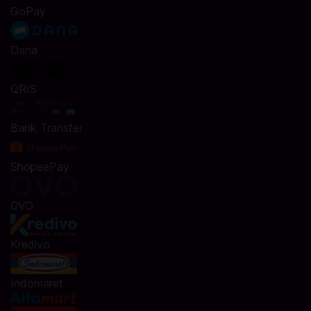
GoPay
Dana
QRIS
Bank Transfer
ShopeePay
OVO
Kredivo
Indomaret