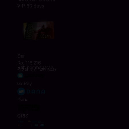
VIP 60 days
Dari
Rp. 116.216
Pilih pembayaran
-22%
Rp. 149.549
GoPay
Dana
QRIS