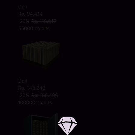
Dari
Rp. 94.414
-20%
Rp. 118.017
55000 credits
Dari
Rp. 143.243
-23%
Rp. 186.486
100000 credits