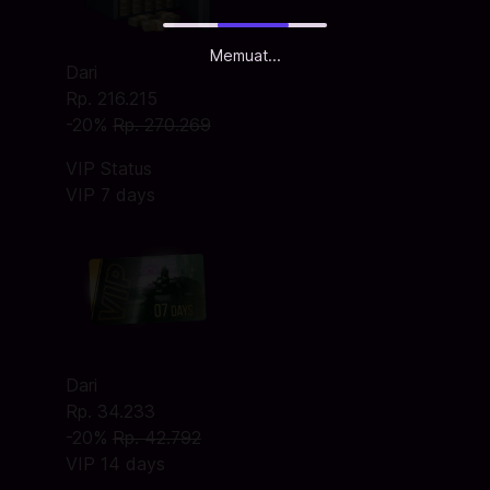
Memuat...
Dari
Rp. 216.215
-20%
Rp. 270.269
VIP Status
VIP 7 days
Dari
Rp. 34.233
-20%
Rp. 42.792
VIP 14 days