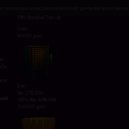
an terpercaya untuk pembelian kredit game dan entertainme
Pilih Nominal Top Up
Gold
60000 gold
an
nda,
hkan
Dari
Rp. 270.990
Bank
-20%
Rp. 338.738
300000 gold