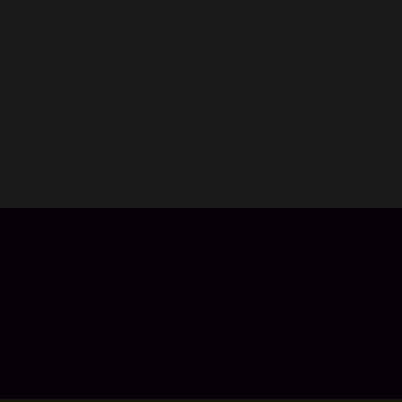
MentalUP bukan hanya tentang permainan atau latihan otak. D
kompetisi, bahkan latihan kebugaran untuk tubuh mereka.
MentalUP telah disertifikasi atas kualitas pedagogisnya ole
London Institute of Education.
Dirancang oleh para ahli perkembangan anak, akademisi, da
di sekolah dan secara efektif meningkatkan keterampilan s
anak-anak.