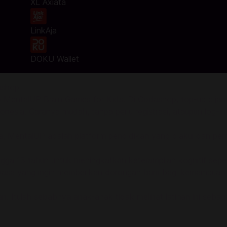
XL Axiata
LinkAja
DOKU Wallet
ashop
MentalUP Brain Games for Kids. Di Codashop, top-up dijami
nesia. Caranya mudah, tanpa perlu registrasi, ataupun log-in
nia, MentalUP adalah platform pendidikan yang diakui dan pe
ga 13 tahun untuk meningkatkan keterampilan kognitif seper
dewasa yang ingin memberikan dorongan baru bagi kemampuan
. Itulah sebabnya anak-anak tidak melihat latihan ini sebag