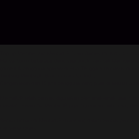
Top up Membership MentalUP Brain Games for Kids di Cod
Hanya butuh beberapa detik saja untuk membeli Membership 
gamers & pengguna aplikasi di Asia Tenggara termasuk di Indo
Tentang MentalUP Brain Games for Kids:
Dengan lebih dari 15 juta pengguna yang puas di seluruh du
MentalUP telah banyak digunakan oleh anak-anak usia 4 hing
masalah. Selain itu, MentalUP juga digunakan oleh orang 
Semua latihan di MentalUP dirancang dalam bentuk permainan
menyenangkan.