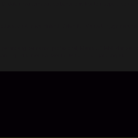
i dalamnya terdapat berbagai jenis konten, seperti permaina
h Education Alliance Finland. Selain itu, MentalUP juga mer
n perancang permainan profesional, MentalUP lebih dari sek
epanjang hidup mereka. MentalUP tidak mengandung iklan. I