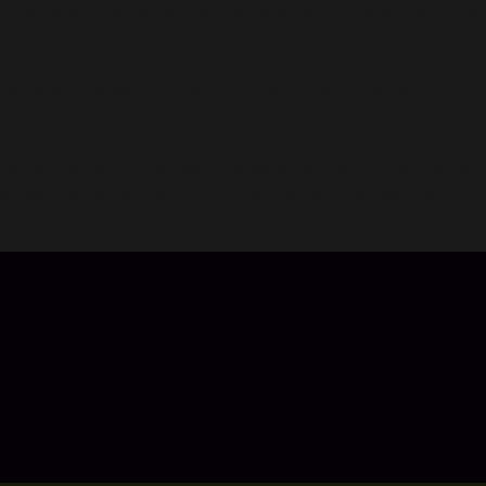
n edukatif, permainan pembelajaran, tes IQ, acara langsung,
upakan peserta dalam Program EDUCATE dari University College
adar permainan! Ini membantu anak-anak meraih keberhasilan
ni adalah taman bermain yang aman dan bermanfaat bagi