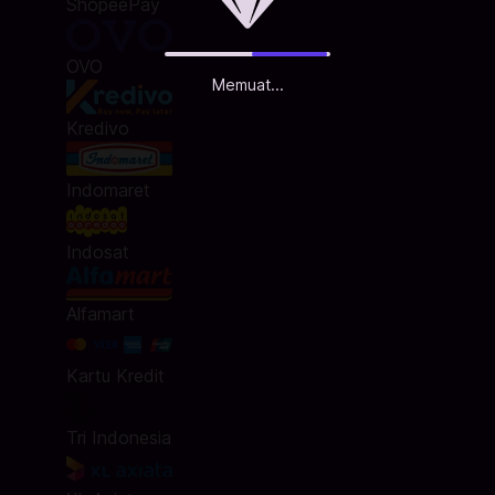
ShopeePay
OVO
Memuat...
Kredivo
Indomaret
Indosat
Alfamart
Kartu Kredit
Tri Indonesia