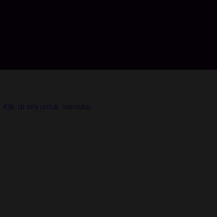
n mudah, aman, dan praktis. Kami dipercaya oleh jutaan
!
Klik di sini untuk memulai.
menang penghargaan “Best Family-Friendly Product”.
ti perhatian, konsentrasi, fokus, memori, dan pemecahan
 otak mereka.
ai kewajiban, melainkan sebagai sesuatu yang