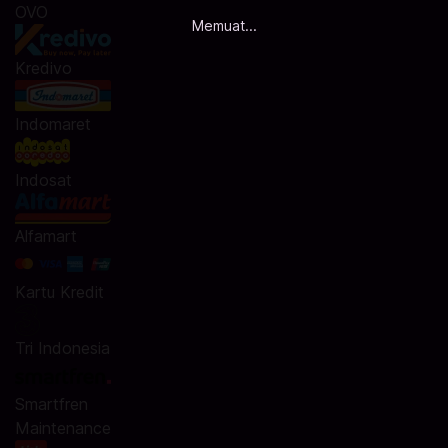
OVO
Memuat...
Kredivo
Indomaret
Indosat
Alfamart
Kartu Kredit
Tri Indonesia
Smartfren
Maintenance