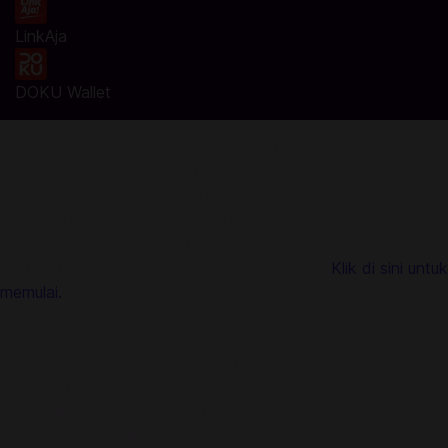
LinkAja
DOKU Wallet
Top up RP League of Legends di Codashop
Hanya butuh beberapa detik saja untuk membeli RP League
of Legends. Di Codashop, top-up dijamin mudah, aman, dan
praktis. Kami dipercaya oleh jutaan gamers & pengguna
aplikasi di Asia Tenggara termasuk di Indonesia. Caranya
mudah, tanpa perlu registrasi, ataupun log-in!
Klik di sini untuk
memulai.
Tentang League of Legends:
League of Legends adalah game kompetisi berbasis strategi
antara dua tim dengan 5 powerful champion di setiap tim
yang bertarung bersama untuk menghancurkan base oposisi.
Pilih 1 pilihan dari 140 karakter champions untuk permainan
apik, mendapat kills, dan hancurkan tower untuk