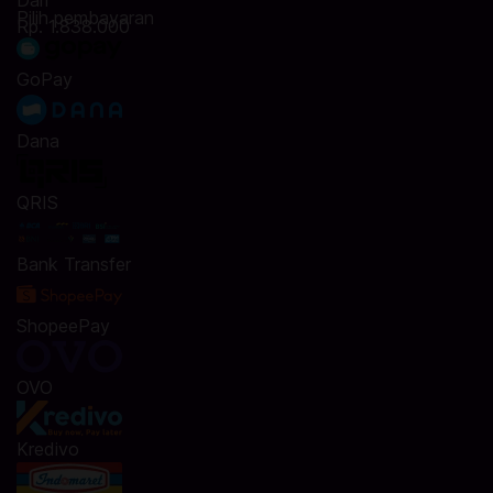
Dari
Pilih pembayaran
Rp. 1.838.000
GoPay
Dana
QRIS
Bank Transfer
ShopeePay
OVO
Kredivo