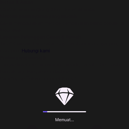
Instan & Aman
Voucher akan langsung dikirim ke email anda.
Metode pembayaran yang mudah
Bayar menggunakan metode pembayaran paling populer di
Indonesia.
Layanan Pelanggan Cepat & Ramah
Tim CS terbaik kami selalu siap membantumu kapanpun, di
manapun.
Hubungi kami
!
Promo yang menarik
Jangan lewatkan penawaran menarik, hadiah, dan masih
banyak lagi. Hanya di Codashop!
Cara top up Token Honor of Kings?
Memuat...