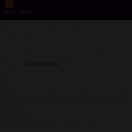
DOKU Wallet
Temukan penawaran Honor of Kings termurah hanya di
Codashop Indonesia
Codashop merupakan toko resmi untuk pembelian kredit
game dan aplikasi secara resmi. Kami telah dipercaya oleh
jutaan gamers dan pengguna aplikasi di 50 negara termasuk
Indonesia.
Topup sekarang!
Codashop Indonesia menyediakan Tokens untuk Honor of
Kings yang membuka akses konten premium di dalam game
seperti Honor Pass dan masih banyak lagi, membawa
pengalaman bermain game anda ke level yang lebih tinggi!
Mengapa memilih Codashop untuk kebutuhan Honor of
Kings anda?
Mudah & cepat
Hanya perlu hitungan detik untuk menyelesaikan pembelian
voucher Honor of Kings di Codashop.