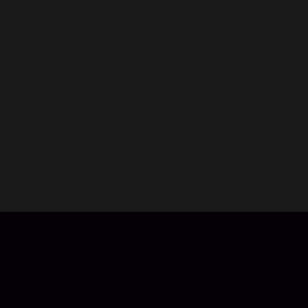
rasa percaya diri dan pencapaian secara langsung.
4. Tidak perlu menebak – Kata-kata yang dibaca salah akan
dikenali dan dibacakan oleh Bookbot sebelum anak bisa
melanjutkan membaca.
5. Ramah di mata – Jenis huruf yang dipilih secara khusus,
penggunaan jarak, dan warna halaman yang diperhatikan
dengan cermat membuat pengalaman membaca lebih
nyaman.
Cocok untuk usia 5–9 tahun, tingkat TK sampai kelas 3