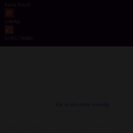
Kartu Kredit
LinkAja
DOKU Wallet
Top up Plans BOOKBOT PHONICS BOOKS FOR KIDS di
Codashop
Hanya butuh beberapa detik saja untuk membeli Plans
BOOKBOT PHONICS BOOKS FOR KIDS. Di Codashop, top-
up dijamin mudah, aman, dan praktis. Kami dipercaya oleh
jutaan gamers & pengguna aplikasi di Asia Tenggara
termasuk di Indonesia. Caranya mudah, tanpa perlu
registrasi, ataupun log-in!
Klik di sini untuk memulai.
Tentang BOOKBOT PHONICS BOOKS FOR KIDS:
Bookbot adalah aplikasi membaca buku untuk anak-anak
yang sedang belajar membaca. Gunakan aplikasi