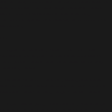
ahli membaca, Bookbot akan membangun kepercayaan diri
anak Anda dalam membaca dengan kecepatan mereka
sendiri. Bookbot terinspirasi dari anak-anak yang
membutuhkan aplikasi untuk disleksia, namun cocok untuk
semua orang.
Fitur:
1. Tingkat membaca yang “tepat” – Buku-buku dipilih
berdasarkan kemampuan membaca anak Anda saat ini –
memungkinkan mereka meraih keberhasilan sambil tetap
menantang mereka.
2. Kemajuan terpandu – Baris yang sedang dibaca anak
akan disorot saat mereka berbicara, membantu fokus dan
kelancaran. Seperti jari yang mengikuti bacaan mereka.
3. Umpan balik langsung – Kata-kata yang dibaca dengan
benar akan dikurangi penekanan visualnya; anak mendapat