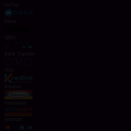
GoPay
Dana
QRIS
Bank Transfer
OVO
Kredivo
Indomaret
Alfamart