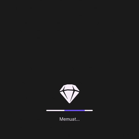
pembelajaran anak ini untuk mengakses asisten membaca
virtual yang akan mendengarkan saat anak Anda membaca
dengan suara keras, serta memberikan bantuan saat mereka
mengalami kemajuan. Aplikasi ini juga dilengkapi dengan
perpustakaan buku-buku khusus yang ditulis untuk
membimbing anak Anda melalui perjalanan membacanya
sendiri.
Bookbot adalah aplikasi belajar Bahasa Inggris yang
berbeda: aplikasi ini mendengarkan anak Anda saat mereka
belajar membaca, menyoroti kata-kata yang dibaca dan
berhenti jika terjadi kesalahan. Anak bisa mencoba
membaca ulang kata tersebut, atau mendengarkan cara
membacanya dari Bookbot sebelum melanjutkan.
Bookbot dikembangkan oleh tim yang berdedikasi
menciptakan aplikasi “belajar membaca” terbaik,
Memuat...
berdasarkan teknik-teknik yang terbukti secara ilmiah.
Dengan pendekatan phonics yang didukung oleh banyak