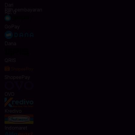
Dari
Pilih pembayaran
Rp. 0
GoPay
Dana
QRIS
ShopeePay
OVO
Kredivo
Indomaret