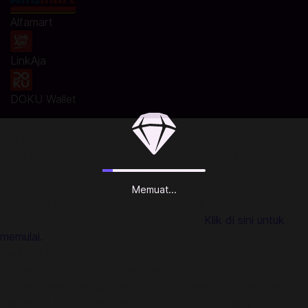
Alfamart
LinkAja
DOKU Wallet
Beli Kode Voucher Bioskop Online di Codashop Indonesia
Anda hanya perlu beberapa detik untuk membeli Kode
Voucher Bioskop Online! Dengan menggunakan Codashop,
pengisian menjadi mudah, aman, dan nyaman. Kami
Memuat...
dipercaya oleh jutaan gamer & pengguna aplikasi di
Indonesia. Tidak perlu daftar atau login!
Klik di sini untuk
memulai.
Tentang Bioskop Online:
Konten film Bioskop Online yang dibuat oleh para pembuat
film Indonesia dengan cerita asli Indonesia dibintangi aktor
dan aktris Indonesia. Satu-satunya platform yang