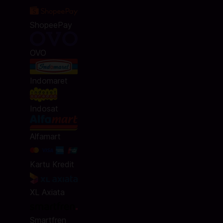
ShopeePay
OVO
Indomaret
Indosat
Alfamart
Kartu Kredit
XL Axiata
Smartfren