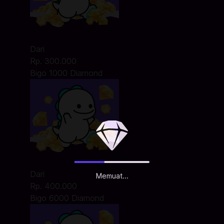
Dari
Rp. 300.000
Bigo 1000 Diamond
Dari
Memuat...
Rp. 400.000
Bigo 6000 Diamond