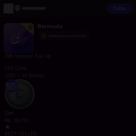
Daftar
Bermuda
Pembayaran yang Aman
Pilih Nominal Top Up
220 Coins
(200 + 20 Bonus)
Dari
Rp. 18.018
BEST SELLER