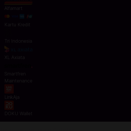
Alfamart
Kartu Kredit
Tri Indonesia
XL Axiata
Smartfren
Maintenance
LinkAja
DOKU Wallet
Top up Item Bermuda di Codashop