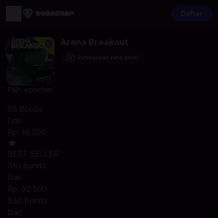
Daftar
Arena Breakout
Pembayaran yang Aman
Pilih voucher
60 Bonds
Dari
Rp. 18.500
BEST SELLER
310 Bonds
Dari
Rp. 92.500
630 Bonds
Dari