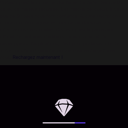
Codashop est le moyen le plus facile d'acheter des crédits
de jeu de manière sécurisée. Des millions de joueurs à travers
plus de 50 pays nous font confiance. Aucune inscription ou
connexion n'est requise et nous ne vendons pas vos
informations personnelles. Codashop est le partenaire
officiel de centaines d'éditeurs de jeux vidéo et de
développeurs d'applications, c'est pourquoi la sécurité de
votre compte est garantie lorsque vous rechargez avec
nous.
Rechargez maintenant !