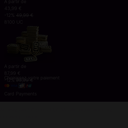
A partir de
43,99 €
-12%
49,99 €
8100 UC
A partir de
87,99 €
Choisissez votre paiement
-12%
99,99 €
Card Payments
Achetez des UC pour PUBG Mobile uniquement chez
Codashop France
Codashop est le partenaire officiel de Krafton et de