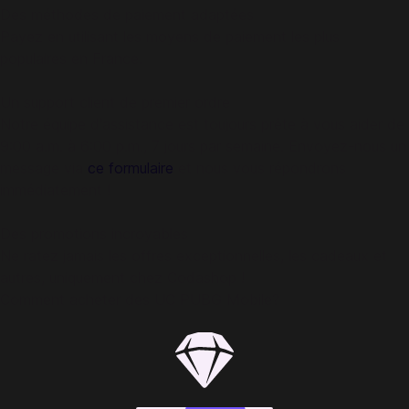
Des méthodes de paiement adaptées
Payez en utilisant les moyens de paiement les plus
populaires en France.
Un support client de premier ordre
Notre équipe d'assistance est toujours prête à vous aider de
9:00 a.m. à 6:00 p.m., 7 jours par semaine. Envoyez-nous un
message via
ce formulaire
et nous vous répondrons
immédiatement !
Des promotions incroyables
Ne ratez jamais les offres exceptionnelles, les cadeaux et
autres, uniquement chez Codashop !
Comment acheter des UC PUBG Mobile?