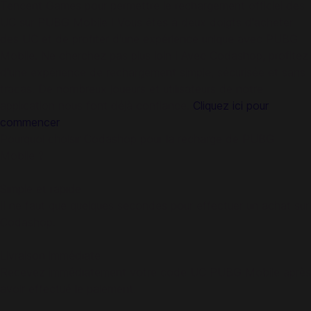
Tencent Games pour permettre le rechargement officiel des
UC sur PUBG Mobile ! Vous êtes à deux doigts d'acheter
des UC et de profiter d'une expérience unique avec PUBG
Mobile. Ne cherchez pas plus loin ! Avec Codashop, profitez
d'une expérience de rechargement simple, sécurisée et sans
tracas. De nombreux joueurs et utilisateurs de notre
application nous font déjà confiance.
Cliquez ici pour
commencer
.
Pourquoi choisir Codashop pour la recharge de PUBG
Mobile ?
Simple et rapide
Il ne faut que quelques secondes pour effectuer un achat sur
Codashop.
Livraison immédiate
Recevez immédiatement votre code UC PUBG Mobile après
avoir effectué le paiement.