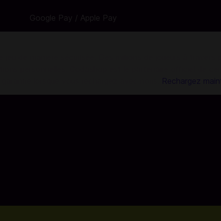
Google Pay / Apple Pay
e jeu de manière sécurisée. Des millions de joueurs à travers
ions personnelles. Codashop est le partenaire officiel de ce
st garantie lorsque vous rechargez avec nous.
Rechargez maint