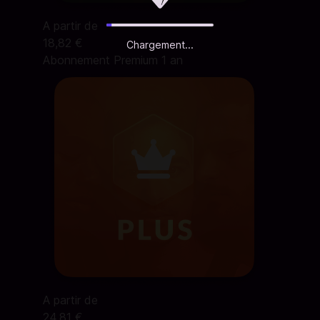
A partir de
18,82 €
Chargement...
Abonnement Premium 1 an
A partir de
24,81 €