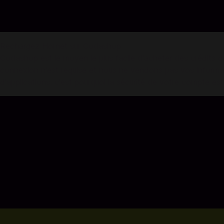
Rechargez Hornet sur Codashop
Codashop est le moyen le plus facile d'acheter des crédits d
connexion n'est requise et nous ne vendons pas vos informat
d'applications, c'est pourquoi la sécurité de votre compte e