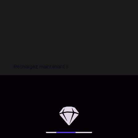
Rechargez d’abonnement Discord sur Codashop
Codashop est le moyen le plus facile d'acheter des crédits
de jeu de manière sécurisée. Des millions de joueurs à travers
plus de 50 pays nous font confiance. Aucune inscription ou
connexion n'est requise et nous ne vendons pas vos
informations personnelles. Codashop est le partenaire
officiel de centaines d'éditeurs de jeux vidéo et de
développeurs d'applications, c'est pourquoi la sécurité de
votre compte est garantie lorsque vous rechargez avec
nous.
Rechargez maintenant !