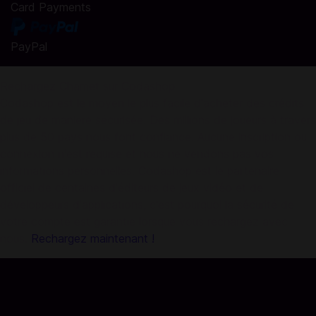
Card Payments
PayPal
Rechargez Chamet sur Codashop
Codashop est le moyen le plus facile d'acheter des crédits
de jeu de manière sécurisée. Des millions de joueurs à travers
plus de 50 pays nous font confiance. Aucune inscription ou
connexion n'est requise et nous ne vendons pas vos
informations personnelles. Codashop est le partenaire
officiel de centaines d'éditeurs de jeux vidéo et de
développeurs d'applications, c'est pourquoi la sécurité de
votre compte est garantie lorsque vous rechargez avec
nous.
Rechargez maintenant !