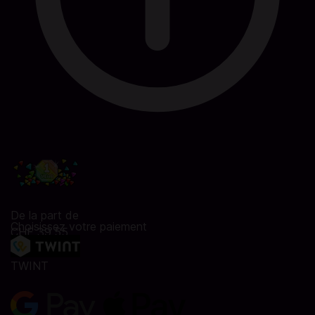
De la part de
Choisissez votre paiement
CHF 39.55
TWINT