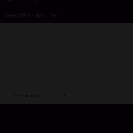
Google Pay / Apple Pay
Rechargez Growtopia sur Codashop
Codashop est le moyen le plus facile d'acheter des crédits
de jeu de manière sécurisée. Des millions de joueurs à travers
plus de 50 pays nous font confiance. Aucune inscription ou
connexion n'est requise et nous ne vendons pas vos
informations personnelles. Codashop est le partenaire
officiel de centaines d'éditeurs de jeux vidéo et de
développeurs d'applications, c'est pourquoi la sécurité de
votre compte est garantie lorsque vous rechargez avec
nous.
Rechargez maintenant !