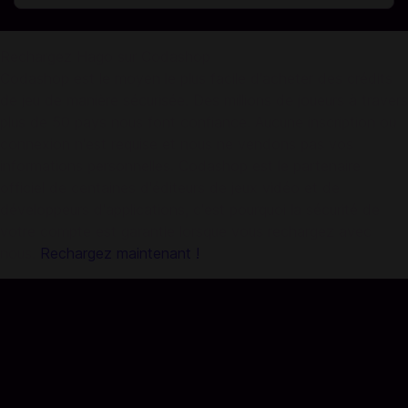
Rechargez Hago sur Codashop
Codashop est le moyen le plus facile d'acheter des crédits
de jeu de manière sécurisée. Des millions de joueurs à travers
plus de 50 pays nous font confiance. Aucune inscription ou
connexion n'est requise et nous ne vendons pas vos
informations personnelles. Codashop est le partenaire
officiel de centaines d'éditeurs de jeux vidéo et de
développeurs d'applications, c'est pourquoi la sécurité de
votre compte est garantie lorsque vous rechargez avec
nous.
Rechargez maintenant !