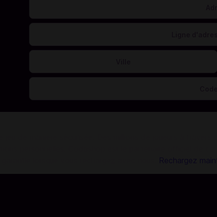
e jeu de manière sécurisée. Des millions de joueurs à travers
ions personnelles. Codashop est le partenaire officiel de ce
st garantie lorsque vous rechargez avec nous.
Rechargez maint