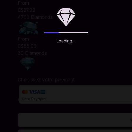
From
C$27.99
4700 Diamonds
From
Loading...
C$55.99
30 Diamonds
Choisissez votre paiement
Adresse de facturation
Card Payment
Cette information est nécessaire pour calculer votre ta