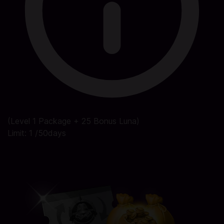
(Level 1 Package + 25 Bonus Luna)
Limit: 1 /50days