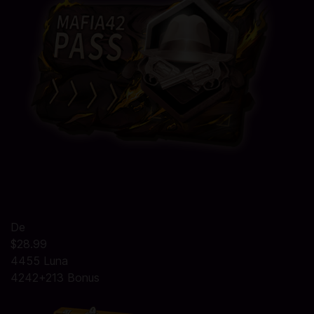
De
$28.99
4455 Luna
4242+213 Bonus