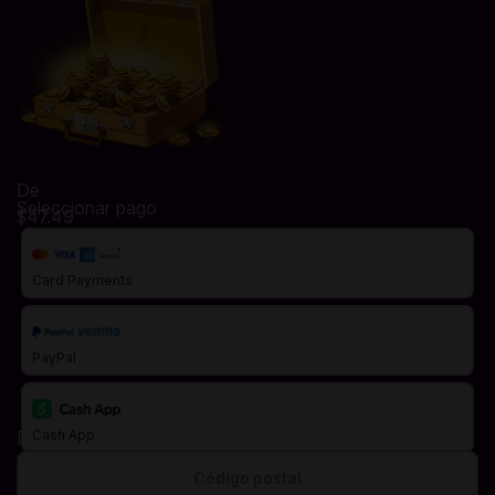
De
Seleccionar pago
$47.49
Card Payments
PayPal
Dirección de facturación
Cash App