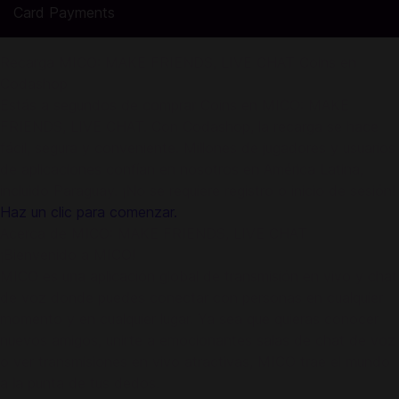
Card Payments
Recarga MICO: MAKE FRIENDS, LIVE CHAT Coins en
Codashop
Estás a segundos de comprar Coins en MICO: MAKE
FRIENDS, LIVE CHAT. Con Codashop, la recarga se hace
fácil, segura y conveniente. Millones de jugadores y usuarios
de aplicaciones confían en nosotros en América Latina,
incluido Paraguay. ¡No se requiere registro o inicio de sesión!
Haz un clic para comenzar.
Acerca de MICO: MAKE FRIENDS, LIVE CHAT
¡Bienvenido a MICO!
MICO es una aplicación global de transmisión en vivo y chat
de voz donde puedes conectar con personas en cualquier
momento y en cualquier lugar. Ya sea que quieras conocer
nuevos amigos, unirte a emocionantes salas de chat de voz
o ver transmisiones en vivo atractivas, MICO trae el mundo
a la punta de tus dedos.