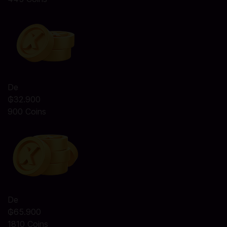
De
₲32.900
900 Coins
De
₲65.900
1810 Coins