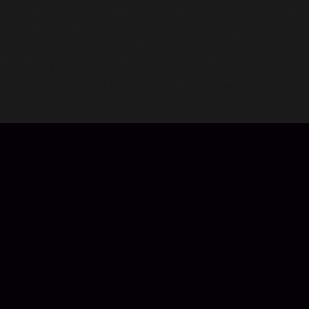
Descubre una variedad de formas divertidas de interactuar
— desde videollamadas en tiempo real hasta dinámicas
salas de voz grupales — y disfruta de una comunidad
diversa y vibrante llena de infinitas posibilidades.
Únete a MICO hoy y convierte cada momento en una
experiencia compartida. Con tantas funciones increíbles, ¡la
diversión está siempre a solo un toque de distancia!