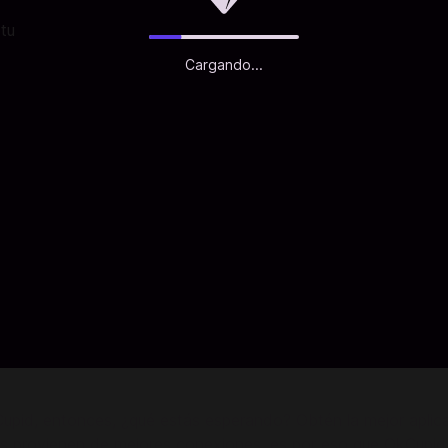
 tu
Cargando...
pid, entonces, ¿qué estás esperando? Obtén la mejor aplica
as provienen de mejores conexiones, es por eso que OkCupid 