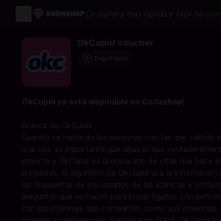
La manera más rápida y fácil de com
OkCupid voucher
Pago Seguro
OkCupid ya está disponible en Codashop!
Acerca de OkCupid
Cuando se habla de las personas con las que saldrás 
una cita, es importante que elijas lo que verdaderamen
importa y OkCupid es la única app de citas que hace e
preguntas. El algoritmo de OkCupid usa la información
las respuestas de los usuarios de las icónicas y profun
preguntas que se hacen para poder ligarlos con perso
con los intereses que comparten, como sus creencias,
inteeses y preferencias. Fundada en 2004, OkCupid ha