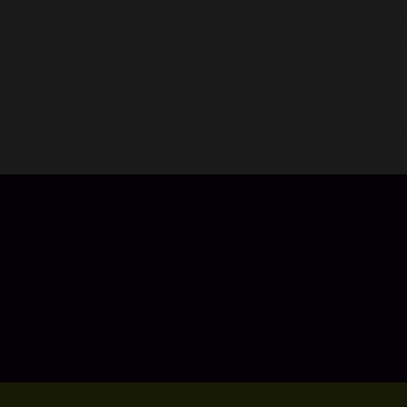
permite conectarte a través de 4.500 preguntas que revelan t
Conéctese con solteros locales y chatee con nuestro sistema 
importa y encuentre una relación significativa hoy!
Aumenta tus posibilidades de encontrar un match con A-Lis
Actualice para obtener ventajas premium, que incluyen: ver a 
pueda ajustar tus matchs y una experiencia sin anuncios. Om