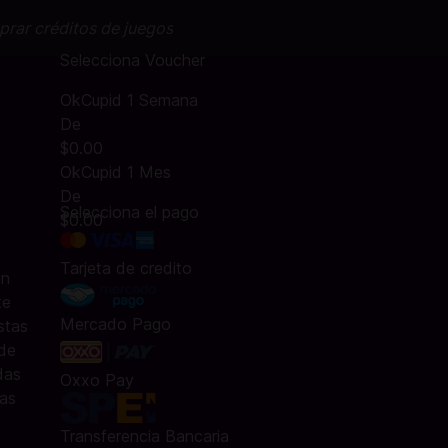
prar créditos de juegos
Selecciona Voucher
OkCupid 1 Semana
De
$0.00
OkCupid 1 Mes
De
Selecciona el pago
$0.00
Tarjeta de credito
en
te
Mercado Pago
stas
 de
das
Oxxo Pay
nas
Transferencia Bancaria