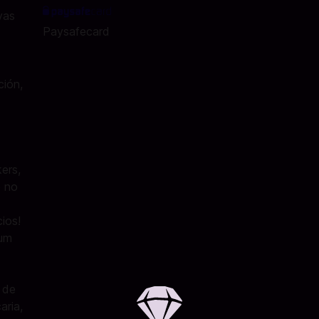
vas
Paysafecard
ción,
ers,
e no
ios!
ium
 de
aria,