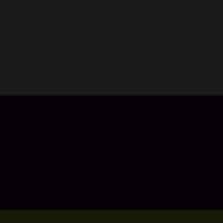
us intereses y pasiones. Las citas online deben centrarse en 
de mensajería único en su tipo que le permite enfocarse solo
t Basic de OkCupid
todos los que le gustan, enviar me gusta ilimitados, desbloque
ita la espera y destaque cuando actualice hoy.