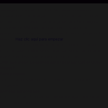
Recarga CP de Call of Duty®: Mobile en Codashop
Estás a punto de recargar COD Points de Call of Duty®:
Mobile. Con Codashop, la recarga se hace fácil, segura y
conveniente. Millones de jugadores y usuarios de
aplicaciones confían en nosotros en América Latina, incluido
Mexico.
Haz clic aquí para empezar
.
¡Con COD Points puedes acceder a contenido premium
como el pase de élite, skins de armas, skins, participar en
eventos exclusivos en el juego y mucho más!
¿Por qué elegir Codashop para recargar Call of Duty®:
Mobile?
Fácil y rápido
Sólo toma unos segundos completar tu compra en
Codashop.
Entrega garantizada
Los CP de Call of Duty®: Mobile se entregan directamente
en tu cuenta de jugador.