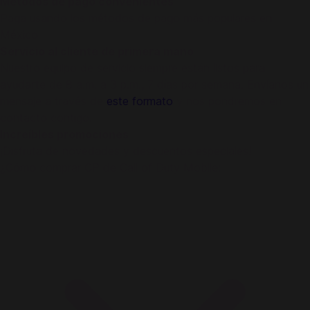
Métodos de pago convenientes
Paga usando los métodos de pago más populares en
México
Servicio al cliente de primera mano
Nuestro equipo de servicio siempre están listos para
ayudarte de 8 a.m. a 3 p.m., 7 días por semana. Envíanos un
mensaje a través de
este formato
y nos pondremos en
contacto contigo.
Increíbles promociones
¡Disfruta de novedades y descuentos especiales!
¿Cómo comprar CP de Call of Duty Mobile: