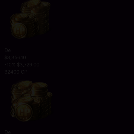
De
$3,356.10
-10%
$3,729.00
32400 CP
De