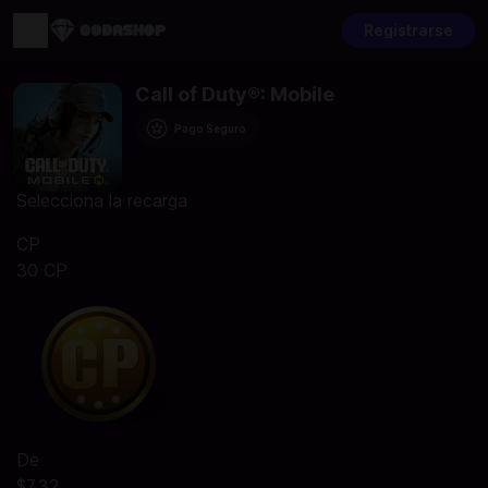
Registrarse
Call of Duty®: Mobile
Pago Seguro
Selecciona la recarga
CP
30 CP
De
$7.32