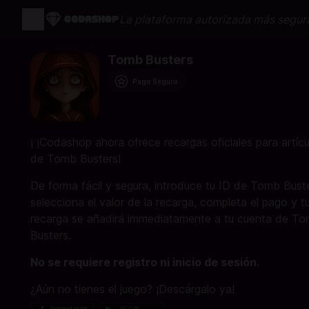
La plataforma autorizada más segura 
Tomb Busters
Pago Seguro
¡ ¡Codashop ahora ofrece recargas oficiales para artícu
de Tomb Busters!
De forma fácil y segura, introduce tu ID de Tomb Buste
selecciona el valor de la recarga, completa el pago y t
recarga se añadirá immediatamente a tu cuenta de T
Busters.
No se requiere registro ni inicio de sesión.
¿Aún no tienes el juego? ¡Descárgalo ya!