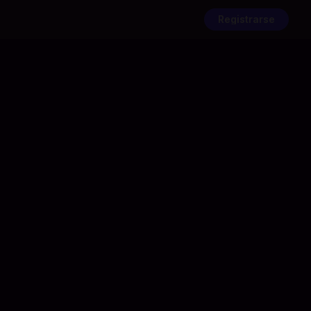
Registrarse