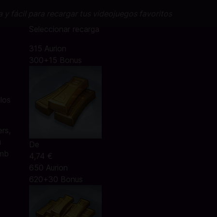
y fácil para recargar tus videojuegos favoritos
Seleccionar recarga
315 Aurion
300+15 Bonus
los
rs,
u
De
omb
4,74 €
650 Aurion
620+30 Bonus