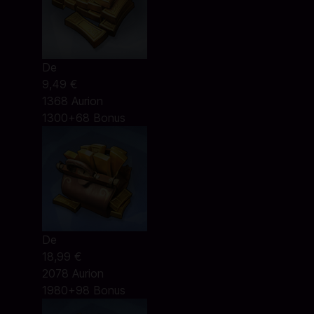
De
9,49 €
1368 Aurion
1300+68 Bonus
De
18,99 €
2078 Aurion
1980+98 Bonus