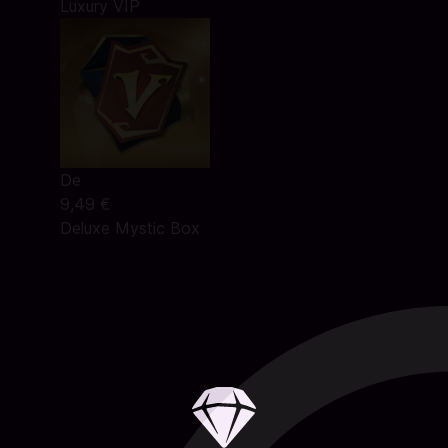
Luxury VIP
De
9,49 €
Deluxe Mystic Box