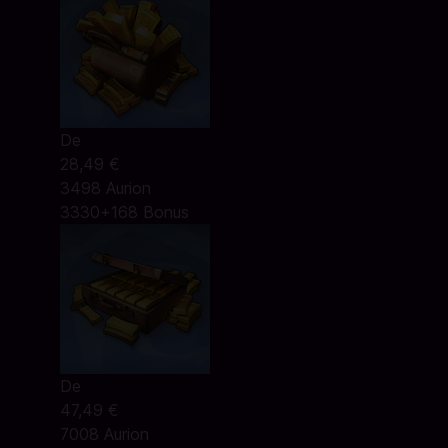
De
28,49 €
3498 Aurion
3330+168 Bonus
De
47,49 €
7008 Aurion