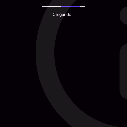
Cargando…