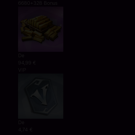
6680+328 Bonus
De
94,99 €
VIP
De
4,74 €